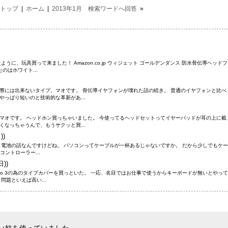
トップ
|
ホーム
|
2013年1月 検索ワードへ回答
»
うに、玩具買って来ました！ Amazon.co.jp ウィジェット ゴールデンダンス 防水骨伝導ヘッドフ
のはホワイト...
際には出来ないタイプ。マオです。 骨伝導イヤフォンが壊れた話の続き。 普通のイヤフォンと比べ
っぱり短いのと技術的な革新があ...
マオです。 ヘッドホン買っちゃいました。 今使ってるヘッドセットってイヤーパッドが耳の上に載
なっちゃうんで、もうサクッと買...
))
 電池の話なんですけどね。 パソコンってケーブルが一杯あるじゃないですか。 だから少しでもケー
のコントローラー...
日))
e pro 3の為のタイプカバーを買っといた。 一応、名目ではお仕事で使うからキーボードが無いとやって
問題といえば高い...