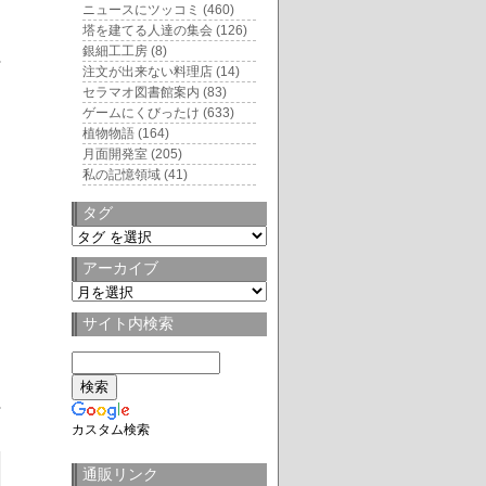
ニュースにツッコミ
(460)
塔を建てる人達の集会
(126)
銀細工工房
(8)
注文が出来ない料理店
(14)
セラマオ図書館案内
(83)
ゲームにくびったけ
(633)
植物物語
(164)
月面開発室
(205)
私の記憶領域
(41)
タグ
タ
グ
アーカイブ
ア
ー
サイト内検索
カ
イ
ブ
カスタム検索
通販リンク