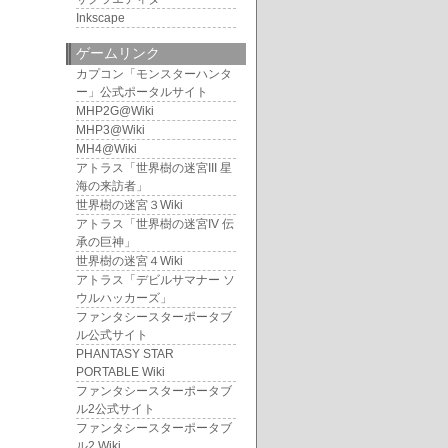
Inkscape
ゲームリンク
カプコン「モンスターハンタ
ー」公式ポータルサイト
MHP2G@Wiki
MHP3@Wiki
MH4@Wiki
アトラス「世界樹の迷宮III 星
海の来訪者」
世界樹の迷宮３Wiki
アトラス「世界樹の迷宮IV 伝
承の巨神」
世界樹の迷宮４Wiki
アトラス「デビルサマナー ソ
ウルハッカーズ」
ファンタシースターポータブ
ル公式サイト
PHANTASY STAR
PORTABLE Wiki
ファンタシースターポータブ
ル2公式サイト
ファンタシースターポータブ
ル2 Wiki