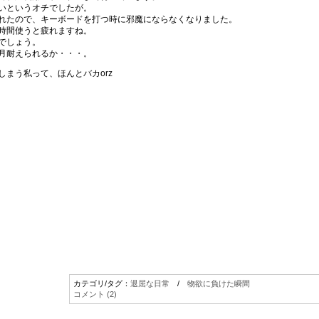
いというオチでしたが。
れたので、キーボードを打つ時に邪魔にならなくなりました。
時間使うと疲れますね。
でしょう。
月耐えられるか・・・。
まう私って、ほんとバカorz
カテゴリ/タグ：
退屈な日常
/
物欲に負けた瞬間
コメント (2)