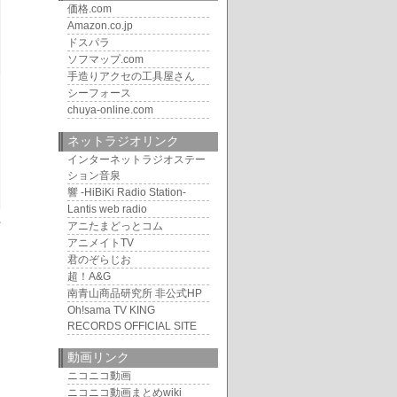
価格.com
Amazon.co.jp
ドスパラ
ソフマップ.com
手造りアクセの工具屋さん
シーフォース
chuya-online.com
ネットラジオリンク
インターネットラジオステー
ション音泉
響 -HiBiKi Radio Station-
Lantis web radio
アニたまどっとコム
アニメイトTV
君のぞらじお
超！A&G
南青山商品研究所 非公式HP
Oh!sama TV KING
RECORDS OFFICIAL SITE
動画リンク
ニコニコ動画
ニコニコ動画まとめwiki