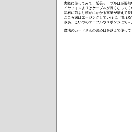
実際に使ってみて、延長ケーブルは必要無
イヤフォンよりはケーブルが長くなってく
流石に前より頭がにかかる重量が増えて長
ここら辺はエージングしていれば、慣れる
さあ、こいつのケーブルやスポンジは何ヶ
魔法のカードさんの締め日を越えて使ってし