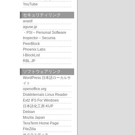
YouTube
セキュリティリンク
avast!
aguse.jp
・PSI – Personal Software
Inspector – Secunia
PeerBlock
Phoenix Labs
I-BlockList
RBL.JP
ソフトウェアリンク
WordPress 日本語ローカルサ
イト
openoffice.org
DiskInternals Linux Reader
Ext2 IFS For Windows
日本語化工房-KUP
Debian
Mozila Japan
TeraTerm Home Page
FileZilla
サクラエディタ