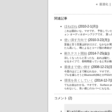
«
最適化
|
関連記事
ほねほね
(2010-2-1(月))
これは面白いな。マオです。 予告していたよ
ォン オーディオボーンアクアです。 買った
使い潰す方向で
(2010-3-22(月))
妥協と言う言葉は好きだけど、なかなか実
たら高いし、噂によるとコード類の寿命がや
耐久テスト開始
(2014-7-25(金))
涼しくなったらと言ったな、あれは嘘だ。
せるタイプで、長時間使っていると耳が痛く
最後まで使い倒す
(2008-12-21(日
今度のはどこまで耐えれるか、マオです。
ブルを減らそうとBluetooth(WiiとかPS3
環境を良くしていく
(2014-12-7(
でもお金はかかる。マオです。 Surfac
られないし、良い感じのカバーにもなる。 
コメント (2)