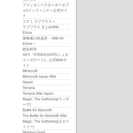
ファンタシースターポータブ
ル2インフィニティ公式サイ
ト
コナミ ラブプラス＋
ラブプラス まとめWiki
Elona
冒険者の休息所 ～Wiki for
Elona～
想定科学
ADV『STEINS;GATE(シュタ
インズゲート)』公式Webサ
イト
Minecraft
Minecraft Japan Wiki
Steam
Terraria
Terraria Wiki Japan
Magic: The Gathering(ウィザ
ーズ)
Battle for Wesnoth
The Battle for Wesnoth Wiki
Magic: The Gathering(タカラ
トミー)
Wisdom Guild