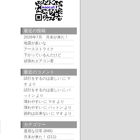
最近の投稿
2026年7月 月末が来た！
地震が多いな
アースストライク
下がっているんだけど
頑張れエアコン君
最近のコメント
試行をするのは楽しい
に
マ
オ
より
試行をするのは楽しい
に
パ
ットン
より
壊れやすい
に
マオ
より
壊れやすい
に
パットン
より
節約は出来ない
に
マオ
より
カテゴリー
退屈な日常
(846)
月末が来た！
(211)