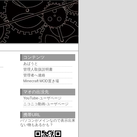
コンテンツ
あばうと
管理人取扱説明書
7
管理者へ連絡
Minecraft MOD置き場
マオの出没先
YouTube-ユーザページ
ニコニコ動画-ユーザページ
携帯URL
パソコンがメインなので表示出来
ない物もあるかも？