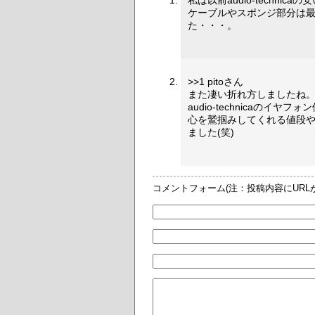
私は以前audio-techni
ケーブルやスポンジ部分は
た・・・。
>>1 pitoさん
また凄い折れ方しましたね
audio-technicaの
心を鷲掴みしてくれる値段
ました(笑)
コメントフォーム(注：投稿内容にUR