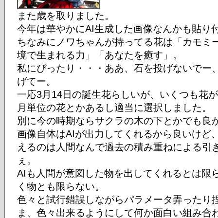
また歳を取りました。
今年は華やかにAI生成した画像なんかも貼り
ちなみにノワちゃんが持ってる花は「カモミ
境で生まれる力」「あなたを癒す」。
私にぴったり・・・ああ、石を投げないでー
げてー。
一応3月14日の誕生花らしいが、いくつも花
月単位の花とかあるし適当に選択しました。
別に今の時期ならサクラの木の下とかでも良
画像自体はAIが出力してくれるから良いけど
えるのは人間なんで過去の積み重ねによる引
ぇ。
AIも人間が意図した物を出してくれるとは限
く物とも限らない。
色々と試行錯誤しながらパラメータ弄ったり
ま、色々出来るようにして何か面白い組み合