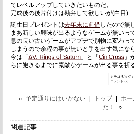
てレベルアップしていきたいものだ。
完成後の後片付けは勘弁して欲しいが(白目)
誕生日プレゼントは
去年末に前借
したので無
まあ新しい興味が出るようなゲームが無いっ
息の長い古いゲームがアプデで別物に変わっ
しまうので余程の事が無いと手を出す気にな
今は「
ΔV: Rings of Saturn
」と「
CiniCross
」
らに飽きるまでに素敵なゲームが出る事を祈
カテゴリ/タグ
コメント (2)
«
予定通りにはいかない
|
トップ
|
ホー
た！
»
関連記事