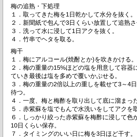
梅の追熟・下処理
１．取ってきた梅を1日乾かして水分を抜く。
２．新聞紙で包んで3日くらい放置して追熟さ
３．洗って水に浸して1日アクを抜く。
４．竹串でヘタを取る。
梅干
１．梅にアルコール(焼酎とか)を吹きかける
２．梅の重量の15%ほどの塩を用意して容器
ていき最後は塩を多めで覆いかぶせる。
３．梅の重量の2倍以上の重しを載せて3～4
待つ。
４．一度、梅と梅酢を取り出して底に溜まっ
５．赤紫蘇を塩でもんで水洗いをしてアクを
６．しっかり絞った赤紫蘇を梅酢に浸して色
10日くらい保存。
７．タイミングのいい日に梅を3日ほど干す。