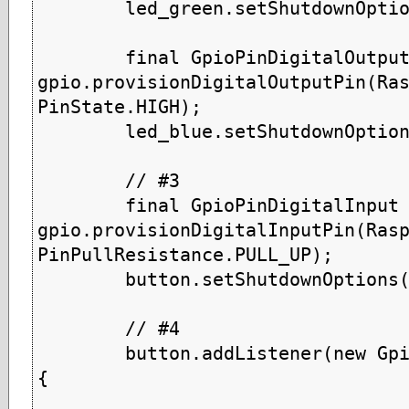
        led_green.setShutdownOptions(true);

        final GpioPinDigitalOutput led_blue = 
gpio.provisionDigitalOutputPin(Ras
PinState.HIGH);

        led_blue.setShutdownOptions(true);

        // #3

        final GpioPinDigitalInput button = 
gpio.provisionDigitalInputPin(Rasp
PinPullResistance.PULL_UP);

        button.setShutdownOptions(true);

        // #4

        button.addListener(new GpioPinListenerDigital() 
{
