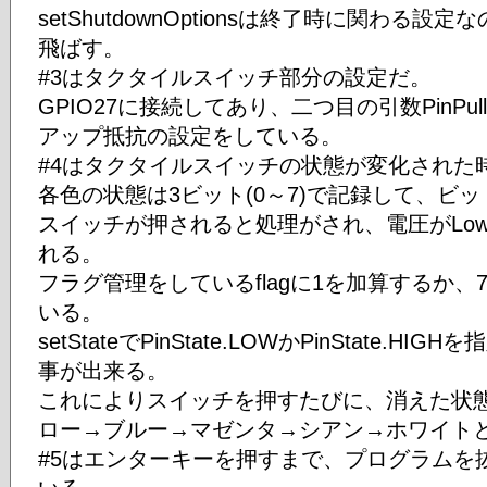
setShutdownOptionsは終了時に関わる
飛ばす。
#3はタクタイルスイッチ部分の設定だ。
GPIO27に接続してあり、二つ目の引数PinPullRe
アップ抵抗の設定をしている。
#4はタクタイルスイッチの状態が変化された
各色の状態は3ビット(0～7)で記録して、ビ
スイッチが押されると処理がされ、電圧がLow
れる。
フラグ管理をしているflagに1を加算するか
いる。
setStateでPinState.LOWかPinState
事が出来る。
これによりスイッチを押すたびに、消えた状
ロー→ブルー→マゼンタ→シアン→ホワイト
#5はエンターキーを押すまで、プログラムを