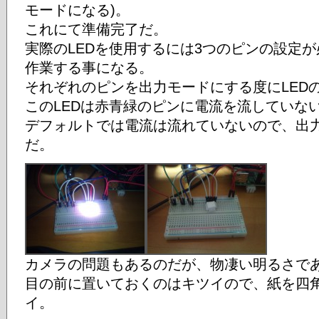
モードになる)。
これにて準備完了だ。
実際のLEDを使用するには3つのピンの設定
作業する事になる。
それぞれのピンを出力モードにする度にLED
このLEDは赤青緑のピンに電流を流していな
デフォルトでは電流は流れていないので、出
だ。
カメラの問題もあるのだが、物凄い明るさで
目の前に置いておくのはキツイので、紙を四
イ。