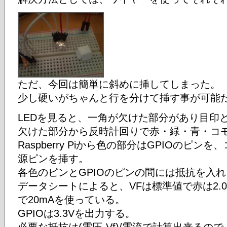
ただ、今回は簡単に斜めに挿してしまった。
少し硬いがちゃんと行を分けて挿す事が可能
LEDを見ると、一角が欠けた部分があり目印
欠けた部分から反時計回りで赤・緑・青・コ
Raspberry Piから色の部分はGPIOのピン
源ピンを挿す。
各色のピンとGPIOのピンの間には抵抗を入
データシートによると、VFは標準値で赤は2.0V
で20mAを使っている。
GPIOは3.3Vを出力する。