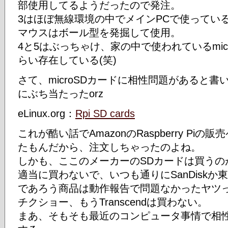
部使用してるようだったので発注。
3はほぼ無線環境の中でメインPCで使ってい
マウスはボール型を発掘して使用。
4と5はぶっちゃけ、家の中で使われているmic
らい存在している(笑)
さて、microSDカードに相性問題があると
にぶち当たったorz
eLinux.org：
Rpi SD cards
これが酷い話でAmazonのRaspberry P
たもんだから、注文しちゃったのよね。
しかも、ここのメーカーのSDカードは買うの
適当に買わないで、いつも通りにSanDisk
であろう商品は動作報告で問題なかったヤツ
チクショー、もうTranscendは買わない。
まあ、そもそも最近のコンピュータ事情で相