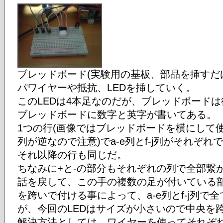
ブレッドボード(実験用の基板、部品を挿すだ
パワイヤーや抵抗、LEDを挿していく。
このLEDは4本足なのだが、ブレッドボード
ブレッドボードに数字と英字が書いてある。
1つの行(画像ではブレッドボードを横にして
列が逆なので注意)でa-e列とf-j列がそれぞ
それ以降の行も同じだ。
ちなみに+と-の部分もそれぞれの列で全部繋
話を戻して、この手の複数の足が付いている
を跨いで付ける事によって、a-e列とf-j列で
が、今回のLEDはサイズが小さいので中央を
解決方法としては、ワイヤーを使ってそれぞ