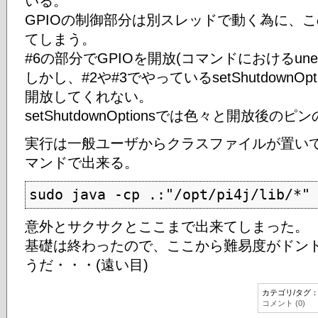
いる。
GPIOの制御部分は別スレッドで動く為に、
てしまう。
#6の部分でGPIOを開放(コマンドにおけるunex
しかし、#2や#3でやっているsetShutdownOpt
開放してくれない。
setShutdownOptionsでは色々と開放後
実行は一般ユーザからクラスファイルが置い
マンドで出来る。
sudo java -cp .:"/opt/pi4j/lib/*"
意外とサクサクとここまで出来てしまった。
基礎は終わったので、ここから難易度がドン
うだ・・・(遠い目)
カテゴリ/タグ
コメント (0)