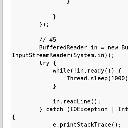
                }

            }

        });

        // #5

        BufferedReader in = new BufferedReader(new 
InputStreamReader(System.in));

        try {

            while(!in.ready()) {

                Thread.sleep(1000);

            }

            in.readLine();

        } catch (IOException | InterruptedException e) 
{

            e.printStackTrace();
