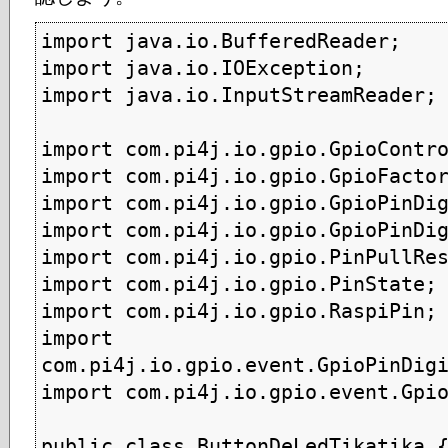
import java.io.BufferedReader;

import java.io.IOException;

import java.io.InputStreamReader;

import com.pi4j.io.gpio.GpioContro
import com.pi4j.io.gpio.GpioFactor
import com.pi4j.io.gpio.GpioPinDig
import com.pi4j.io.gpio.GpioPinDig
import com.pi4j.io.gpio.PinPullRes
import com.pi4j.io.gpio.PinState;

import com.pi4j.io.gpio.RaspiPin;

import 
com.pi4j.io.gpio.event.GpioPinDigi
import com.pi4j.io.gpio.event.Gpio
public class ButtonDeLedTikatika {