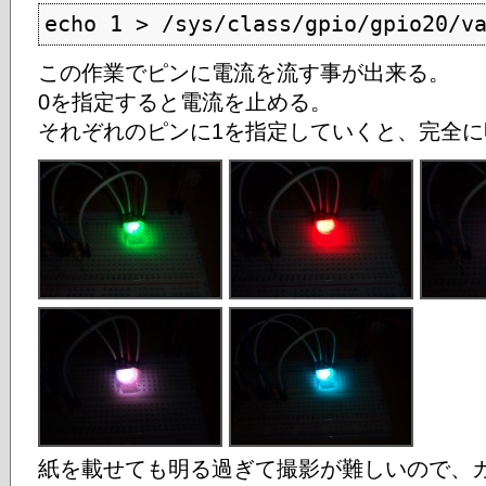
echo 1 > /sys/class/gpio/gpio20/v
この作業でピンに電流を流す事が出来る。
0を指定すると電流を止める。
それぞれのピンに1を指定していくと、完全
紙を載せても明る過ぎて撮影が難しいので、