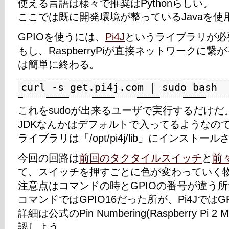
使える言語は様々で推奨はPythonらしい。
ここでは既に開発環境が整っているJavaを使
GPIOを使うには、
Pi4J
というライブラリが必
もし、RaspberryPiが直接ネットワークに
は簡単に終わる。
curl -s get.pi4j.com | sudo bash
これをsudoが出来るユーザで実行するだけだ
JDKなんかはデフォルトで入ってるようなの
ライブラリは「/opt/pi4j/lib」にインストー
今回の回路は
前回のタクタイルスイッチ
と
前
て、スイッチを押すごとに色が変わっていく
注意点はコマンドの時とGPIOの番号が違う
コマンドではGPIO16だった所が、Pi4JではG
詳細は公式のPin Numbering(Raspberry Pi 2 M
認しよう。