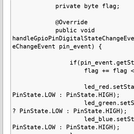
            private byte flag;

            @Override

            public void 
handleGpioPinDigitalStateChangeEv
eChangeEvent pin_event) {

                if(pin_event.getState().isLow()) {

                    flag += flag < 7 ? 1 : -flag;

                    led_red.setState((flag & 1) != 0 ? 
PinState.LOW : PinState.HIGH);

                    led_green.setState((flag & 2) != 0 
? PinState.LOW : PinState.HIGH);

                    led_blue.setState((flag & 4) != 0 ? 
PinState.LOW : PinState.HIGH);
