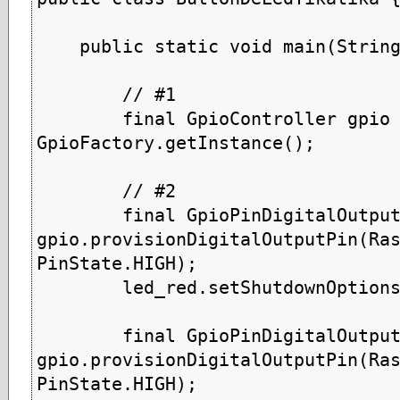
    public static void main(String[] args) {

        // #1

        final GpioController gpio = 
GpioFactory.getInstance();

        // #2

        final GpioPinDigitalOutput led_red = 
gpio.provisionDigitalOutputPin(Ras
PinState.HIGH);

        led_red.setShutdownOptions(true);

        final GpioPinDigitalOutput led_green = 
gpio.provisionDigitalOutputPin(Ras
PinState.HIGH);
