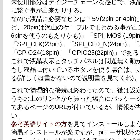
未使用部分はデイジーチェーンな感じで、液
に繋ぐ事が出来たりする。
なので液晶に必要なピンは「5V(2pin or 4pin
ど、20pinは沢山のケーブルでまとめる事が出来
6pinを使うのもありかも)」「SPI_MOSI(19pin)
「SPI_CLK(23pin)」「SPI_CE0_N(24pin)」
「GPIO24(18pin)」「GPIO25(22pin)」であ
これで液晶表示とタッチパネルは問題無く動
もし液晶に付いているボタンを使う場合は、更
る(詳しくは書かないので説明書を見てくれ)
これで物理的な接続は終わったので、後は設
うちの上のリンクから買った場合にパッケー
てあるページのURLが付いているが、情報が
い。
参考英語サイトの方
を見てインストールしよ
簡易インストールが楽ですが、piユーザ以外