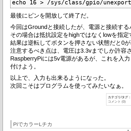
echo 16 > /sys/class/gpio/unexpor
最後にピンを開放して終了だ。
今回はGroundと接続したが、電源と接続す
その場合は抵抗設定をhighではなくlowを指
結果は逆転してボタンを押さない状態だと0が
注意するべき点は、電圧は3.3vまでしか許容
RaspberryPiには5v電源があるが、これ
付けよう。
以上で、入力も出来るようになった。
次回こそはプログラムを使ってみたいなぁ。
カテゴリ/タグ
コメント (0)
PiでカラーLチカ