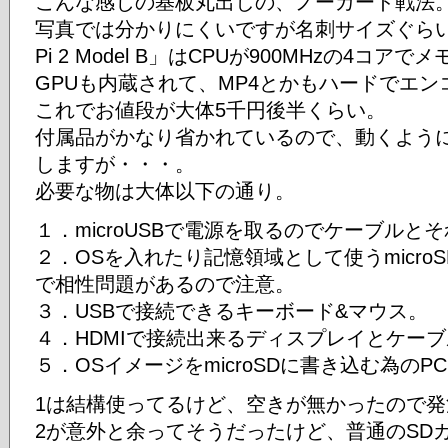
こんな感じの基板丸出しの、ノーガード戦法
写真では分かりにくいですが名刺サイズぐらいで、
Pi 2 Model B」はCPUが900MHzの4コ
GPUも内蔵されて、MP4とかもハードでエン
これでお値段が大体5千円後半くらい。
付属品がかなり省かれているので、動くよう
しますが・・・。
必要な物は大体以下の通り。
１．microUSBで電源を取るのでケーブルと
２．OSを入れたり記憶領域として使うmicro
で相性問題があるので注意。
３．USBで接続できるキーボード&マウス。
４．HDMIで接続出来るディスプレイとケー
５．OSイメージをmicroSDに書き込む為のP
1は結構使ってるけど、空きが無かったので発
2が意外と余ってそうだったけど、普通のSD