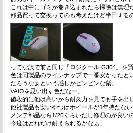
これは中にゴミが巻き込まれたら掃除は無理
部品買って交換ってのも考えたけど半田する
ってな訳で前と同じ「ロジクール G304」を
色は同製品のラインナップで一番安かったと
だろうなぁという感じがビンビンな紫。
VAIOを思い出す色だなー。
値段的に他は高いから耐久力を見ても手を出
他社製品も安いやつはホイールが1年持たな
メンテ部品なら1/20くらいだし修理のが良い
今度はどれだけ耐えられるかなぁ。