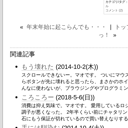
カテゴリ/タグ
ル
コメント (2)
«
年末年始に起こらんでも・・・
|
トッ
っ！
»
関連記事
もう壊れた
(2014-10-2(木))
スクロールできないー。マオです。 ついにマウス
らボタンが先に壊れると思ったら、まさかのホイ
んなに使わないが、ブラウジングやプログラミン.
ころころー
(2018-5-6(日))
消費は抑え気味で。マオです。 愛用しているロジ
調子が悪くなった。 2年半くらい前にチャタリ
石にもう保証が切れているので買い替えなりする.
手には馴染む
(2014-10-4(土))