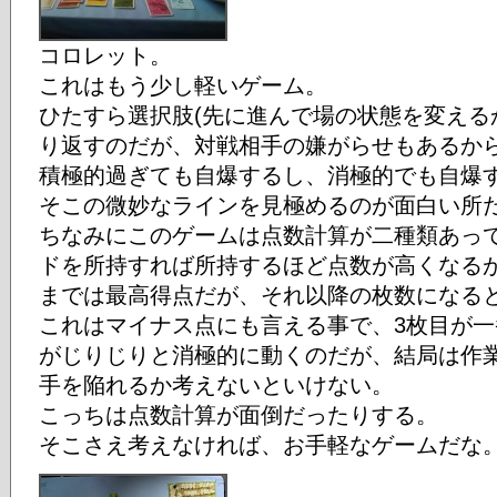
コロレット。
これはもう少し軽いゲーム。
ひたすら選択肢(先に進んで場の状態を変える
り返すのだが、対戦相手の嫌がらせもあるか
積極的過ぎても自爆するし、消極的でも自爆
そこの微妙なラインを見極めるのが面白い所
ちなみにこのゲームは点数計算が二種類あっ
ドを所持すれば所持するほど点数が高くなる
までは最高得点だが、それ以降の枚数になる
これはマイナス点にも言える事で、3枚目が
がじりじりと消極的に動くのだが、結局は作
手を陥れるか考えないといけない。
こっちは点数計算が面倒だったりする。
そこさえ考えなければ、お手軽なゲームだな