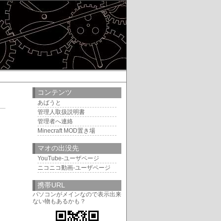
コンテンツ
あばうと
管理人取扱説明書
7
管理者へ連絡
Minecraft MOD置き場
マオの出没先
YouTube-ユーザページ
ニコニコ動画-ユーザページ
携帯URL
パソコンがメインなので表示出来
ない物もあるかも？