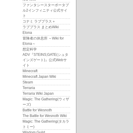
ファンタシースターポータブ
ル2インフィニティ公式サイ
ト
コナミ ラブプラス＋
ラブプラス まとめWiki
Elona
冒険者の休息所 ～Wiki for
Elona～
想定科学
ADV『STEINS;GATE(シュタ
インズゲート)』公式Webサ
イト
Minecraft
Minecraft Japan Wiki
Steam
Terraria
Terraria Wiki Japan
Magic: The Gathering(ウィザ
ーズ)
Battle for Wesnoth
The Battle for Wesnoth Wiki
Magic: The Gathering(タカラ
トミー)
Wisdom Guild