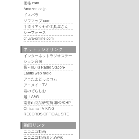
価格.com
Amazon.co.jp
ドスパラ
ソフマップ.com
手造りアクセの工具屋さん
シーフォース
chuya-online.com
ネットラジオリンク
インターネットラジオステー
ション音泉
響 -HiBiKi Radio Station-
Lantis web radio
アニたまどっとコム
アニメイトTV
君のぞらじお
超！A&G
南青山商品研究所 非公式HP
Oh!sama TV KING
RECORDS OFFICIAL SITE
動画リンク
ニコニコ動画
ニコニコ動画まとめwiki