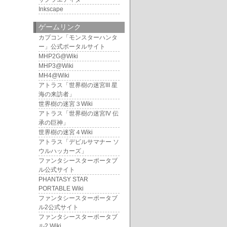
Inkscape
ゲームリンク
カプコン「モンスターハンタ
ー」公式ポータルサイト
MHP2G@Wiki
MHP3@Wiki
MH4@Wiki
アトラス「世界樹の迷宮III 星
海の来訪者」
世界樹の迷宮３Wiki
アトラス「世界樹の迷宮IV 伝
承の巨神」
世界樹の迷宮４Wiki
アトラス「デビルサマナー ソ
ウルハッカーズ」
ファンタシースターポータブ
ル公式サイト
PHANTASY STAR
PORTABLE Wiki
ファンタシースターポータブ
ル2公式サイト
ファンタシースターポータブ
ル2 Wiki