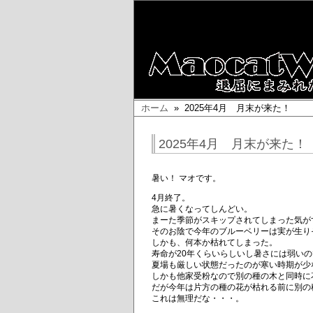
ホーム
» 2025年4月 月末が来た！
2025年4月 月末が来た！
暑い！ マオです。
4月終了。
急に暑くなってしんどい。
まーた季節がスキップされてしまった気が
そのお陰で今年のブルーベリーは実が生り
しかも、何本か枯れてしまった。
寿命が20年くらいらしいし暑さには弱い
夏場も厳しい状態だったのが寒い時期が少
しかも他家受粉なので別の種の木と同時に
だが今年は片方の種の花が枯れる前に別の
これは無理だな・・・。