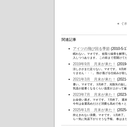
«
ぐ
関連記事
アイツの飛び回る季節
(2010-5-1
眠れない。マオです。 蚊取り線香を解禁
入しつつあります。 この前まで窓開けてた
2019年9月 月末が来た！
(2019-
涼しさがまだ足りない。マオです。 9月
りません・・・。 熱が逃げる仕組みが欲しい
2021年3月 月末が来た！
(2021-
暑い。マオです。 3月終了、光陰矢の如
気温が超暑くなるくらい温度が上がって厳しい
2023年7月 月末が来た！
(2023-
お金使い過ぎ。マオです。 7月終了。 
今年は金運高めだけど消費も高めで色々と買っ
2025年1月 月末が来た！
(2025-
抑えきれない浪費。マオです。 1月終了
ら一気に気温下がりそうな予報。 春はまだ遠