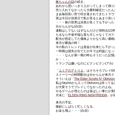
株ちゃんの話
の続き。
あれから思いっきり上がってしまって残り
売り入れてなかったら大勝利確定だったんだ
まあ毎回良い所で叩き落されてきたトラウ
実は今日が決算日で私が見るとあまり良い
・・・株の世界は決算が良くても下がったり
分からんがな(白目)
連動はしてないはずなんだけど現時点(22
ちるなら中途半端な落ち方じゃなくてガク
配当が想定してた価格よりかなり高い価格
来月が勝負の時！
今の私のトレンドは資金が出来たら下がっ
一時期は損失が出てたが今では利益になっ
・・・なんか第一期の時もそうだった記憶
か・・・。
トランプは嫌いなのにビクンビクン(アホ)
「
ユミアのアトリエ
」はそろそろプレイ6
ストーリーの時間配分は分からんが来月ク
そういえば「
The Elder Scrolls IV: Oblivi
私はSkyrimから入ってOblivion
が大変そうでプレイしてなかったのよね。
やるゲームが増えたのは喜ばしい事だが実
月末に「
ELDEN RING NIGHTREIGN
」が
来月の予定。
微妙にしばらく忙しくなる。
お金も飛ぶ・・・(白目)