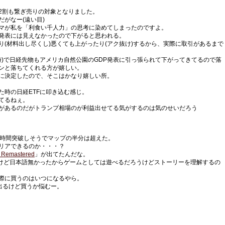
2割も繋ぎ売りの対象となりました。
がなー(遠い目)
マが私を「利食い千人力」の思考に染めてしまったのですよ。
発表には見えなかったので下がると思われる。
(材料出し尽くし)悪くても上がったり(アク抜け)するから、実際に取引があるまで
時)で日経先物もアメリカ自然公園のGDP発表に引っ張られて下がってきてるので落
ンと落ちてくれる方が嬉しい。
に決定したので、そこはかなり嬉しい所。
た時の日経ETFに叩き込む感じ。
てるねぇ。
があるのだがトランプ相場のが利益出せてる気がするのは気のせいだろう
0時間突破しそうでマップの半分は超えた。
リアできるのか・・・？
on Remastered
」が出てたんだな。
は持ってるけど日本語無かったからゲームとしては遊べるだろうけどストーリーを理解するの
際に買うのはいつになるやら。
出るけど買うか悩むー。