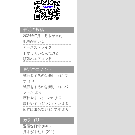
最近の投稿
2026年7月 月末が来た！
地震が多いな
アースストライク
下がっているんだけど
頑張れエアコン君
最近のコメント
試行をするのは楽しい
に
マ
オ
より
試行をするのは楽しい
に
パ
ットン
より
壊れやすい
に
マオ
より
壊れやすい
に
パットン
より
節約は出来ない
に
マオ
より
カテゴリー
退屈な日常
(846)
月末が来た！
(211)