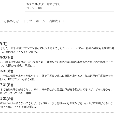
カテゴリ/タグ：
月末が来た！
コメント (0)
れーとあめりか
|
トップ
|
ホーム
|
演舞終了
»
7(月))
しました。 昨日の夜にプンプン飛んで眠れませんでしたヨ・・・。 ってか、部屋の温度も危険域に突
ら、風邪引きそうなくらい温度...
9-30(月))
終了。 朝夕は大分温度が下がって来たね。 残念ながら私の部屋は熱を出すものが多いので温度が下が
。 明日から増税。 不満に...
3-31(水))
し。 一気に気温が上がった気がする。 外で丁度良い感じに気温が上がると、私の部屋の丁度良かった
。 PCのファンも早く回転...
7-31(月))
週末まで地獄の暑さが続くらしいです。 その後は少し温度は下がる予想が出てるけど、どうなるやら。
てしまっている。 QOL...
1-31(金))
。 夜明けが段々早くなってきたが、まだ寒い。 少しは暖かくなる気配があったけど来週半ばくらいか
そうね。 そういえば体重の...