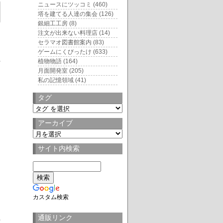
ニュースにツッコミ
(460)
塔を建てる人達の集会
(126)
銀細工工房
(8)
注文が出来ない料理店
(14)
セラマオ図書館案内
(83)
ゲームにくびったけ
(633)
植物物語
(164)
月面開発室
(205)
私の記憶領域
(41)
タグ
タ
グ
アーカイブ
ア
ー
サイト内検索
カ
イ
ブ
カスタム検索
通販リンク