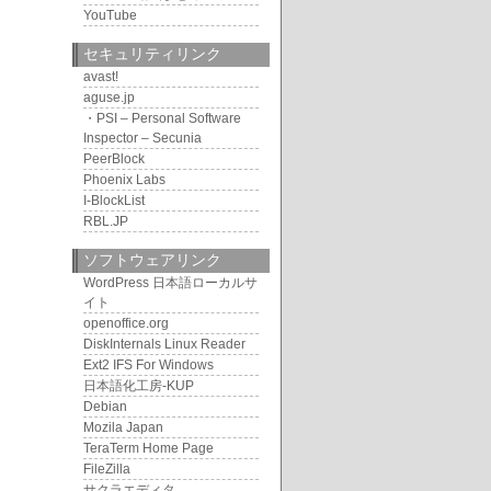
YouTube
セキュリティリンク
avast!
aguse.jp
・PSI – Personal Software
Inspector – Secunia
PeerBlock
Phoenix Labs
I-BlockList
RBL.JP
ソフトウェアリンク
WordPress 日本語ローカルサ
イト
openoffice.org
DiskInternals Linux Reader
Ext2 IFS For Windows
日本語化工房-KUP
Debian
Mozila Japan
TeraTerm Home Page
FileZilla
サクラエディタ