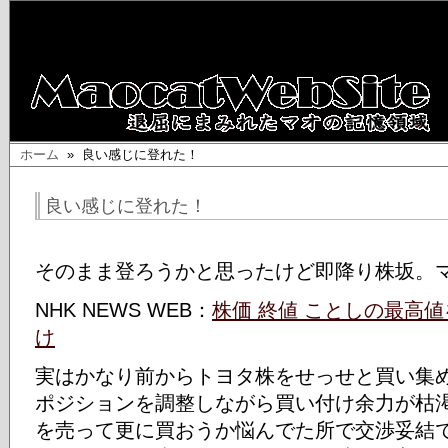
ホーム
» 良い感じに登れた！
良い感じに登れた！
そのまま登ろうかと思ったけど即降り株坂。
NHK NEWS WEB：
株価 終値 ことしの最高
け
実はかなり前からトヨタ株をせっせと買い集
ポジションを調整しながら買い付け余力が枯
を売って更に買おうか悩んでた所で交渉妥結