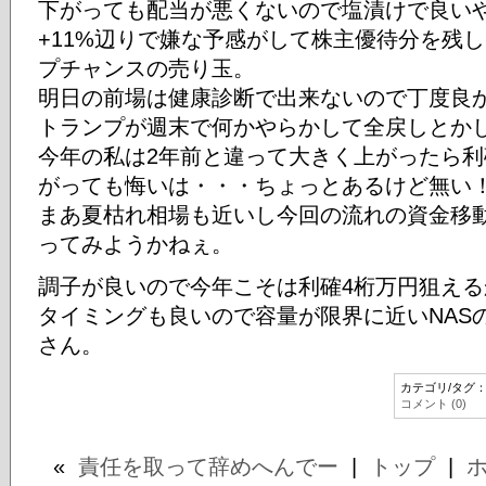
下がっても配当が悪くないので塩漬けで良い
+11%辺りで嫌な予感がして株主優待分を残
プチャンスの売り玉。
明日の前場は健康診断で出来ないので丁度良
トランプが週末で何かやらかして全戻しとか
今年の私は2年前と違って大きく上がったら
がっても悔いは・・・ちょっとあるけど無い！
まあ夏枯れ相場も近いし今回の流れの資金移
ってみようかねぇ。
調子が良いので今年こそは利確4桁万円狙える
タイミングも良いので容量が限界に近いNAS
さん。
カテゴリ/タグ
コメント (0)
«
責任を取って辞めへんでー
|
トップ
|