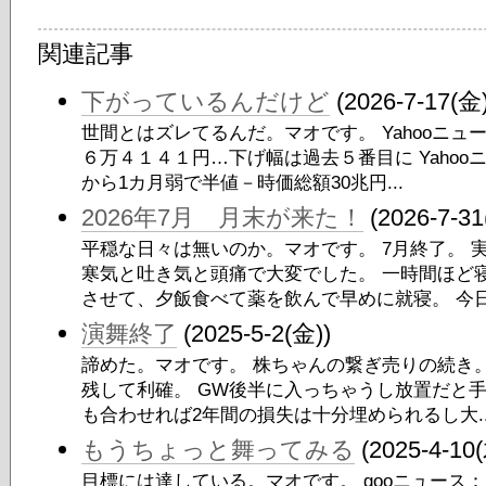
関連記事
下がっているんだけど
(2026-7-17(金)
世間とはズレてるんだ。マオです。 Yahooニュ
６万４１４１円…下げ幅は過去５番目に Yahoo
から1カ月弱で半値－時価総額30兆円...
2026年7月 月末が来た！
(2026-7-31
平穏な日々は無いのか。マオです。 7月終了。 
寒気と吐き気と頭痛で大変でした。 一時間ほど
させて、夕飯食べて薬を飲んで早めに就寝。 今日.
演舞終了
(2025-5-2(金))
諦めた。マオです。 株ちゃんの繋ぎ売りの続き。
残して利確。 GW後半に入っちゃうし放置だと
も合わせれば2年間の損失は十分埋められるし大..
もうちょっと舞ってみる
(2025-4-10(
目標には達している。マオです。 gooニュース：