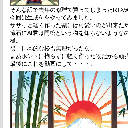
そんな訳で去年の修理で買ってしまったRTX5
今回は生成AIをやってみました。
ササっと軽く作った割には可愛いのが出来た
流石にAI君は門松という物を知らないような
様。
後、日本的な松も無理だったな。
まあホントに拘らずに軽く作った物だから頑
最後にこれを動画にして・・・。
動
画
プ
レ
ー
ヤ
ー