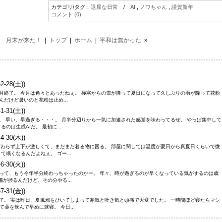
カテゴリ/タグ：
退屈な日常
/
AI
,
ノワちゃん
,
謹賀新年
コメント (0)
2月 月末が来た！
|
トップ
|
ホーム
|
平和は無かった
»
2-28(土))
2月終了。 今月は色々とあったねぇ。 極寒からの雪が降って夏日になって久しぶりの雨が降って花粉
んだけど暑いのと花粉は止め...
1-31(土))
。 早い、早過ぎる・・・。 月半分辺りから一気に加速された感覚を味わってるぜ。 やっぱ集中して
のは生成AIだ。 最初に...
4-30(木))
相変わらず上下が激しくて、まだまだ着る物に困る。 部屋に関しては温度が夏日から真夏日くらいで微
眠くなるんだよねぇ。 ゴー...
6-30(火))
・って、もう今年半分終わっちゃったのかー。 年々、時が過ぎるのが早くなっている気がするのは歳
備が捗るんだけど、その分やる...
7-31(金))
終了。 実は昨日、夏風邪をひいてしまって寒気と吐き気と頭痛で大変でした。 一時間ほど寝たらマシ
薬を飲んで早めに就寝。 今日...