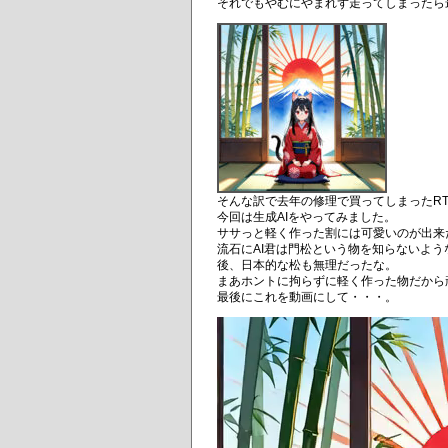
それでもやむにやまれず走ってしまったら
そんな訳で去年の修理で買ってしまったRTX
今回は生成AIをやってみました。
ササっと軽く作った割には可愛いのが出来
流石にAI君は門松という物を知らないよ
後、日本的な松も無理だったな。
まあホントに拘らずに軽く作った物だから
最後にこれを動画にして・・・。
動
画
プ
レ
ー
ヤ
ー