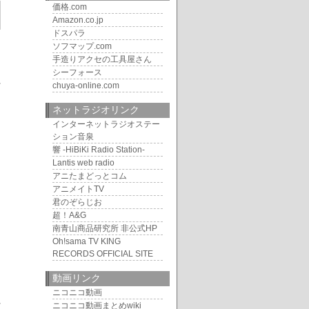
価格.com
Amazon.co.jp
ドスパラ
ソフマップ.com
手造りアクセの工具屋さん
シーフォース
chuya-online.com
ネットラジオリンク
インターネットラジオステー
ション音泉
響 -HiBiKi Radio Station-
Lantis web radio
アニたまどっとコム
アニメイトTV
君のぞらじお
超！A&G
南青山商品研究所 非公式HP
Oh!sama TV KING
RECORDS OFFICIAL SITE
動画リンク
ニコニコ動画
ニコニコ動画まとめwiki