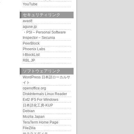
YouTube
セキュリティリンク
avast!
aguse.jp
・PSI – Personal Software
Inspector – Secunia
PeerBlock
Phoenix Labs
I-BlockList
RBL.JP
ソフトウェアリンク
WordPress 日本語ローカルサ
イト
openoffice.org
DiskInternals Linux Reader
Ext2 IFS For Windows
日本語化工房-KUP
Debian
Mozila Japan
TeraTerm Home Page
FileZilla
サクラエディタ