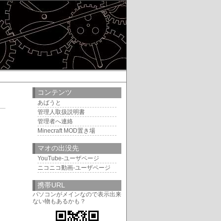
コンテンツ
あばうと
管理人取扱説明書
9
管理者へ連絡
Minecraft MOD置き場
マオの出没先
YouTube-ユーザページ
ニコニコ動画-ユーザページ
携帯URL
パソコンがメインなので表示出来
ない物もあるかも？