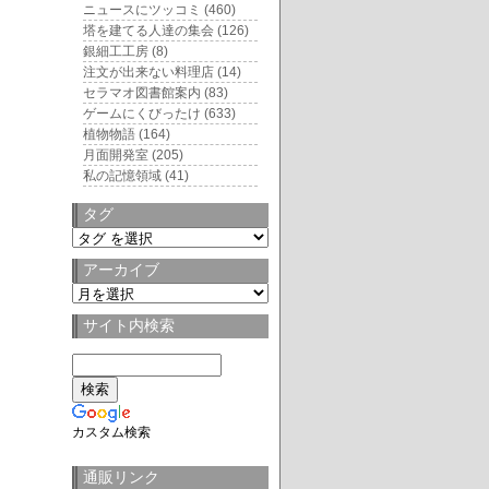
ニュースにツッコミ
(460)
塔を建てる人達の集会
(126)
銀細工工房
(8)
注文が出来ない料理店
(14)
セラマオ図書館案内
(83)
ゲームにくびったけ
(633)
植物物語
(164)
月面開発室
(205)
私の記憶領域
(41)
タグ
タ
グ
アーカイブ
ア
ー
サイト内検索
カ
イ
ブ
カスタム検索
通販リンク