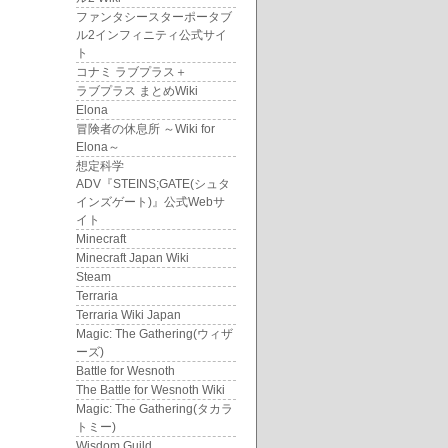
ファンタシースターポータブ
ル2インフィニティ公式サイ
ト
コナミ ラブプラス＋
ラブプラス まとめWiki
Elona
冒険者の休息所 ～Wiki for
Elona～
想定科学
ADV『STEINS;GATE(シュタ
インズゲート)』公式Webサ
イト
Minecraft
Minecraft Japan Wiki
Steam
Terraria
Terraria Wiki Japan
Magic: The Gathering(ウィザ
ーズ)
Battle for Wesnoth
The Battle for Wesnoth Wiki
Magic: The Gathering(タカラ
トミー)
Wisdom Guild