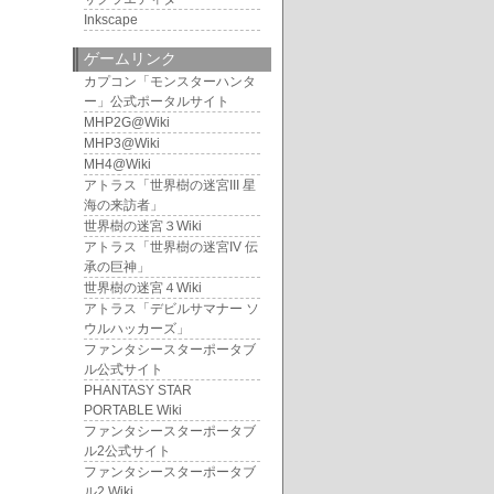
Inkscape
ゲームリンク
カプコン「モンスターハンタ
ー」公式ポータルサイト
MHP2G@Wiki
MHP3@Wiki
MH4@Wiki
アトラス「世界樹の迷宮III 星
海の来訪者」
世界樹の迷宮３Wiki
アトラス「世界樹の迷宮IV 伝
承の巨神」
世界樹の迷宮４Wiki
アトラス「デビルサマナー ソ
ウルハッカーズ」
ファンタシースターポータブ
ル公式サイト
PHANTASY STAR
PORTABLE Wiki
ファンタシースターポータブ
ル2公式サイト
ファンタシースターポータブ
ル2 Wiki