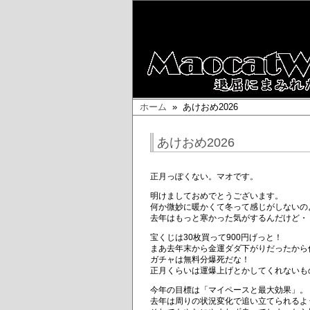
ホーム
» あけおめ2026
あけおめ2026
正月っぽくない。マオです。
明けましておめでとうございます。
何か微妙に暖かくて冬って感じがしないの
去年はもっと寒かった気がするんだけど・
宝くじは30枚買って900円げっと！
まあ去年末から金運ダダ下がりだったから
ガチャは無料分爆死だな！
正月くらいは運爆上げとかしてくれないも
今年の目標は「マイペースと最大効果」。
去年は周りの状況変化で追い立てられるよ