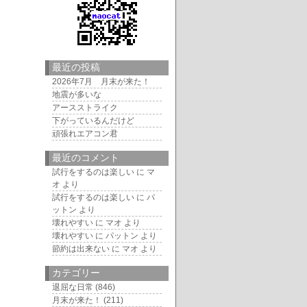
最近の投稿
2026年7月 月末が来た！
地震が多いな
アースストライク
下がっているんだけど
頑張れエアコン君
最近のコメント
試行をするのは楽しい
に
マ
オ
より
試行をするのは楽しい
に
パ
ットン
より
壊れやすい
に
マオ
より
壊れやすい
に
パットン
より
節約は出来ない
に
マオ
より
カテゴリー
退屈な日常
(846)
月末が来た！
(211)