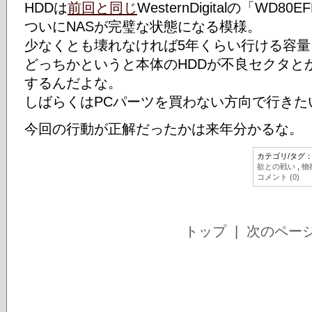
HDDは
前回と同じ
WesternDigitalの「WD80
ついにNASが完璧な状態になる模様。
少なくとも壊れなければ5年くらい行ける容
どっちかというと本体のHDDが不良セクタと
するんだよな。
しばらくはPCパーツを買わない方向で行きた
今回の行動が正解だったかは来年分かるな。
カテゴリ/タグ
欲との戦い
,
物
コメント (0)
トップ
| 次のペー