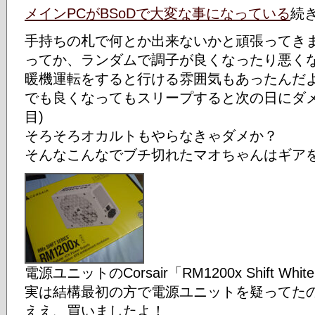
メインPCがBSoDで大変な事になっている
続
手持ちの札で何とか出来ないかと頑張ってき
ってか、ランダムで調子が良くなったり悪く
暖機運転をすると行ける雰囲気もあったんだ
でも良くなってもスリープすると次の日にダメ
目)
そろそろオカルトもやらなきゃダメか？
そんなこんなでブチ切れたマオちゃんはギア
電源ユニットのCorsair「RM1200x Shift Whit
実は結構最初の方で電源ユニットを疑ってた
ええ、買いましたよ！