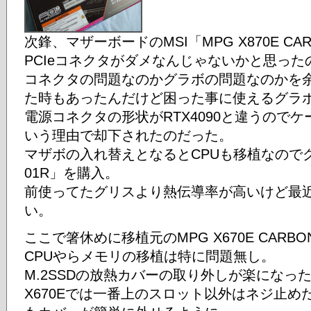
次鋒、マザーボードのMSI「MPG X870E CAR
PCIeコネクタがダメなんじゃないかと思った
コネクタの問題なのかグラボの問題なのかを
た時もあったんだけど困った事に使えるグラボが
電源コネクタの形状がRTX4090と違うので
いう理由で却下されたのだった。
マザボの入れ替えとなるとCPUも移植なのでグ
01R」を購入。
前使ってたグリスより熱伝導率が高いけど最
い。
ここで箸休めに移植元のMPG X670E CARBO
CPUやらメモリの移植は特に問題無し。
M.2SSDの放熱カバーの取り外しが楽になっ
X670Eでは一番上のスロット以外はネジ止め