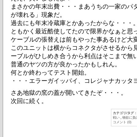
まさかの年末出費・・・まあうちの一家のパ
が壊れる」現象だ。
過去にも年末冷蔵庫とかあったからな・・・
ともかく最近酷使してたので限界かなぁと思
ケーブルの張替えは前もやった事あるけど大
このユニットは横からコネクタがさせるから
ーブルがひしめき合うから利点はそこまで無
普通のヤツの方が良かったかもしれん。
何とか終わってテスト開始。
・・・エラーガイッパイ、コレジャナカッタヨ
さあ地獄の窯の蓋が開いてきたぞ・・・。
次回に続く。
カテゴリ/タグ
戦い
,
物欲に負
コメント (0)