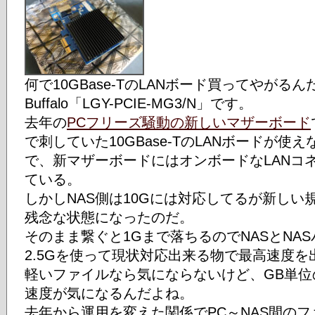
何で10GBase-TのLANボード買ってやがるん
Buffalo「LGY-PCIE-MG3/N」です。
去年の
PCフリーズ騒動の新しいマザーボード
で刺していた10GBase-TのLANボードが
で、新マザーボードにはオンボードなLANコネ
ている。
しかしNAS側は10Gには対応してるが新し
残念な状態になったのだ。
そのまま繋ぐと1Gまで落ちるのでNASとNA
2.5Gを使って現状対応出来る物で最高速度
軽いファイルなら気にならないけど、GB単
速度が気になるんだよね。
去年から運用を変えた関係でPC～NAS間の