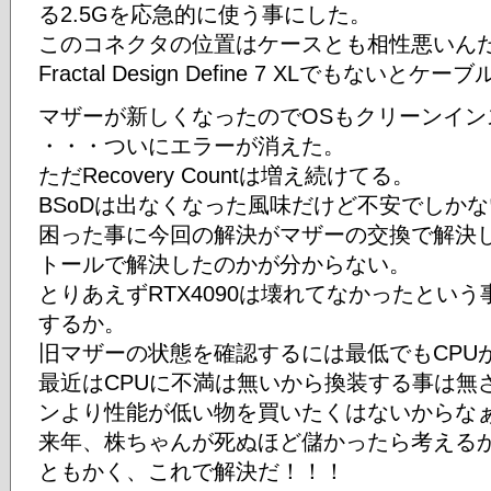
る2.5Gを応急的に使う事にした。
このコネクタの位置はケースとも相性悪いん
Fractal Design Define 7 XLでもないと
マザーが新しくなったのでOSもクリーンイン
・・・ついにエラーが消えた。
ただRecovery Countは増え続けてる。
BSoDは出なくなった風味だけど不安でしか
困った事に今回の解決がマザーの交換で解決
トールで解決したのかが分からない。
とりあえずRTX4090は壊れてなかったとい
するか。
旧マザーの状態を確認するには最低でもCPU
最近はCPUに不満は無いから換装する事は無
ンより性能が低い物を買いたくはないからな
来年、株ちゃんが死ぬほど儲かったら考える
ともかく、これで解決だ！！！