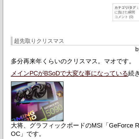
カテゴリ/タグ
に負けた瞬間
コメント (0)
超先取りクリスマス
b
多分再来年くらいのクリスマス。マオです。
メインPCがBSoDで大変な事になっている
続
大将、グラフィックボードのMSI「GeForce RTX 
OC」です。