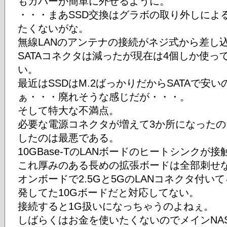
もカバーが簡単に外せるように。
・・・まあSSD交換はグラボの取り外しによ
たくないがな。
無線LANのアンテナの接続がネジ式から差し
SATAコネクタは減ったが現在は4個しか使
い。
最近はSSDはM.2ばっかりだからSATAで安
ぁ・・・廃れそうな感じだが・・・。
そして特大な不満点。
必要な電源コネクタが増えて3か所になったのだ
したのは最悪である。
10GBase-TのLANボードのヒートシンク
これ厚みのある長めの拡張ボードは全部刺せ
オンボードで2.5Gと5GのLANコネクタ付
発してた10Gボードだと対応してない。
接続すると1G扱いになっちゃうのよねぇ。
しばらくはお金を使いたくないのでメインNA