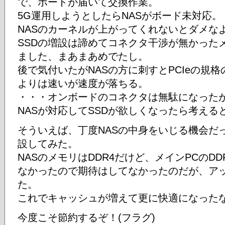
で、ボードが届いて交換作業。
5G運用しようとしたらNASがボード未対応。
NASのカーネルが上がってくれないとダメな
SSDの増設は諦めてコネクタ干渉が無かったメ
ました、まあまあめでたし。
後で気付いたがNASの方に刺すとPCIeの規格
よりは速いが速度が落ちる。
・・・オンボードのコネクタは無駄になった
NASが対応してSSDが欲しくなったら考える
そういえば、丁度NASの中身をいじる機会だ
設してみた。
NASのメモリはDDR4だけど、メインPCのD
なかったので期待はしてなかったのだが、アッ
た。
これでキャッシュが増えて更に快適になった
今度こそ節約するぞ！(フラグ)