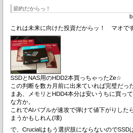
節約だからっ！
b
これは未来に向けた投資だからッ！ マオで
SSDとNAS用のHDD2本買っちゃったZe☆
この判断を数カ月前に出来ていれば完璧だっ
まあ、メモリとHDD4本分は安いうちに買っ
な方か。
これでAIバブルが速攻で弾けて値下がりした
まうかもしれん(壊)
で、Crucialはもう選択肢にならないのでSSDはKI