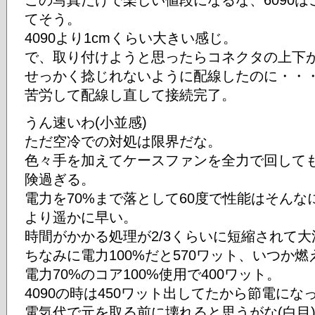
この写真だけで楽しい値段になるな、6090
てそう。
4090より1cmくらい大きい感じ。
で、取り付けようと思ったらコネクタの上下
せっかく捻じれないように配線したのに・・
苦労して配線し直して接続完了。
うん速いわ(小並感)
ただ空冷での対処は限界だな。
色々手を加えてケースファンを全力で回しても1
険過ぎる。
電力を70%まで落として60度で性能はそんな
より遥かに早い。
時間がかかる処理が2/3くらいに短縮されて大
ちなみに電力100%だと570ワット、いつか
電力70%のコア100%使用で400ワット。
4090の時は450ワット出してたから節電に
電気代で元を取る前に壊れると思うがな(白目