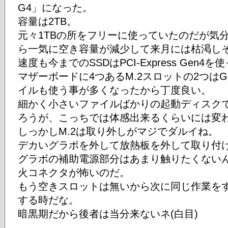
G4」になった。
容量は2TB。
元々1TBの所をフリーに使っていたのだが気
ら一気に空き容量が減少して来月には枯渇し
速度も今までのSSDはPCI-Express Gen4
マザーボードに4つあるM.2スロットの2つはG
イルも使う事が多くなったから丁度良い。
細かく小さいファイルばかりの起動ディスク
ろうが、こっちでは体感出来るくらいには変
しっかしM.2は取り外しがマジでダルイね。
デカいグラボを外して放熱板を外して取り付
グラボの補助電源部分はあまり触りたくない
火コネクタが怖いのだ。
もう空きスロットは無いから次に同じ作業をす
する時だな。
暗黒期だから後者は当分来ないネ(白目)