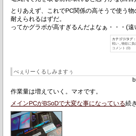
とりあえず、これでPC関係の高そうで使う物
耐えられるはずだ。
ってかグラボが高すぎるんだよなぁ・・・(遠
カテゴリ/タグ
戦い
,
物欲に負
コメント (0)
べぇりーくるしみますぅ
b
作業量は増えていく。マオです。
メインPCがBSoDで大変な事になっている
続