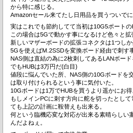
から特に感じる。
Amazonセール来てたし日用品を買うついで
実はこれでも節約してて当初は10G5ポートの
この場合は5Gで動かす事になるけど色々と拡
新しいマザーボードの拡張コネクタは1つし
5Gを使えばM.2SSDを変換ボード経由で刺
NAS側は直結の為に2枚刺してあるLANボー
でもHUBは3万円だ(白目)
値段に悩んでいた所、NAS側の10Gボードを
は取り付けられるという事に気付いた。
10Gボードは1万でHUBを買うより遥かにお得
もしメインPCに刺す方向に舵を切ったとして
ても上記の計画に鞍替えも出来る。
何という臨機応変な対応が出来る素晴らしい
んだよねぇ。