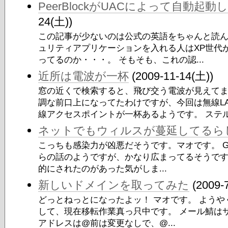
PeerBlockがUACによって自動起
24(土))
この記事が少ないのは公式の英語をちゃんと読
ュリティアプリケーションを入れる人はXP世代が多くて
ってるのか・・・。 そもそも、これの認...
近所は電波が一杯
(2009-11-14(土))
窓の近くで検索すると、飛び交う電波が見えてま
調な前口上になってたわけですが、今回は無線LA
線アクセスポイントが一杯あるようです。 ステル.
ネットでもウィルスが蔓延してるら
こっちも感染力が凶悪だそうです。マオです。 G
らの話のようですが、かなり広まってるそうです。 前も
的にされたのがあった気がしま...
新しいドメインを取ってみた
(2009-
どっとねっとになったよッ！ マオです。 ようやく年1
して、現在移転作業真っ只中です。 メール鯖は
アドレスは@前は変更なしで、@...