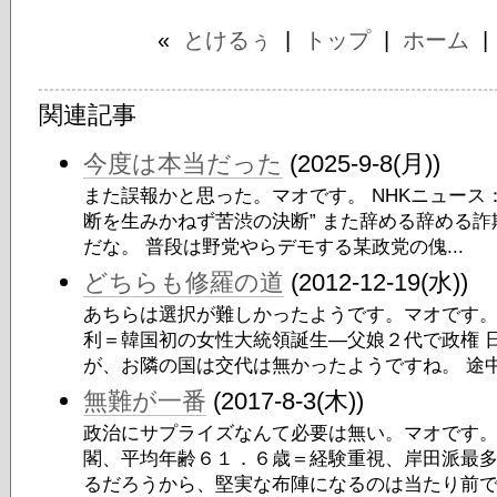
«
とけるぅ
|
トップ
|
ホーム
関連記事
今度は本当だった
(2025-9-8(月))
また誤報かと思った。マオです。 NHKニュース：
断を生みかねず苦渋の決断” また辞める辞める
だな。 普段は野党やらデモする某政党の傀...
どちらも修羅の道
(2012-12-19(水))
あちらは選択が難しかったようです。マオです。
利＝韓国初の女性大統領誕生―父娘２代で政権 
が、お隣の国は交代は無かったようですね。 途中の
無難が一番
(2017-8-3(木))
政治にサプライズなんて必要は無い。マオです。
閣、平均年齢６１．６歳＝経験重視、岸田派最多
るだろうから、堅実な布陣になるのは当たり前では