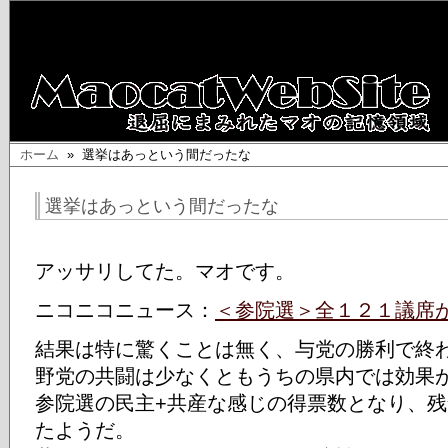
ホーム
» 選挙はあっという間だったな
選挙はあっという間だったな
アッサリしてた。マオです。
ニコニコニュース：
＜参院選＞全１２１議席
結果は特に驚くことは無く、与党の勝利で終
野党の共闘は少なくともうちの県内では効果が
参院選の民主+共産な感じの得票数となり、
たようだ。