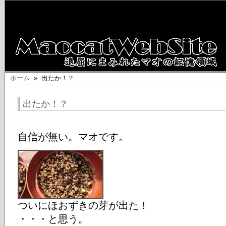
ホーム
» 出たか！？
出たか！？
自信が無い。マオです。
ついにほおずきの芽が出た！
・・・と思う。