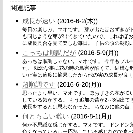
関連記事
成長が速い
(2016-6-2(木))
毎日の楽しみ。マオです。 芽が出たほおずきが
も同じような芽が出てきていたので、これはほおず
に成長具合を見て楽しむ毎日。 子供の頃の朝顔..
こっちは順調だが
(2016-5-9(月))
あっちは順調じゃない。マオです。 今年もブル
た。 残念な事に花の時の鳥害が酷くて、結構な
いた実は適度に摘果したから他の実の成長が良くな
超順調です
(2016-6-20(月))
思ったより早い。マオです。 ほおずきの花が咲
している気がする。 もう追加の蕾が2～3個出
成長をするとは思わなかった。 ちなみに他の苗..
何とも言い難い
(2016-8-1(月))
何か不思議な感じがする。マオです。 ドンドン
色くなっているし一応熟している感じなので食べ