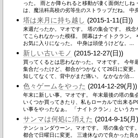
った。 雨とか降られると移動が凄く面倒だしね
は、魔法科高校の劣等生のストラップだね。 中身.
塔は来月に持ち越し
(2015-1-11(日))
来週だったか。マオです。 塔の集会です。 残念
てこられなかった模様。 開幕はナイトクラン。
お気に入りになった。 中身は頭使うけどな。...
新しい古いモノ
(2015-12-27(日))
買ってくるとは思わなかった。マオです。 今年最
集合だったけど、都合がつかなくて26日に変更
知してなくて、背中がまだ痛い。 なかなか治...
色々ゲームをやった
(2014-12-29(月))
年末に新しい事。マオです。 年末最後の塔の集
いくつか買ってきたり、私もローカルで出来るP
い事をやったなぁ。 「ナイトクラン」というカー.
サンマは何処に消えた
(2014-9-15(月)
テンションダウーン。マオです。 塔の集会です。
都合で日曜日に変更。 三連休なので良かった良か