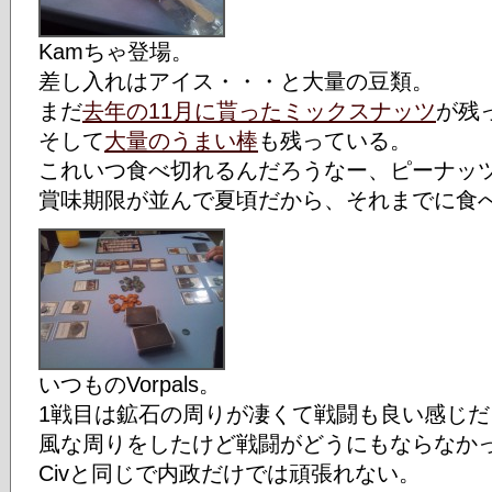
Kamちゃ登場。
差し入れはアイス・・・と大量の豆類。
まだ
去年の11月に貰ったミックスナッツ
が残
そして
大量のうまい棒
も残っている。
これいつ食べ切れるんだろうなー、ピーナッ
賞味期限が並んで夏頃だから、それまでに食
いつものVorpals。
1戦目は鉱石の周りが凄くて戦闘も良い感じだ
風な周りをしたけど戦闘がどうにもならなか
Civと同じで内政だけでは頑張れない。