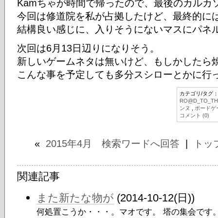
Kamちゃが時間で帰ったので、最後のカルカ
今回は修道院を私が占拠したけど、最終的には
結構良い感じに、入りそうにないマスにパネ
次回は6月13日辺りになりそう。
新しいゲームネタは無いけど、もしかしたら
こんな事を予定しても多分スシローとかに行っ
カテゴリ/タグ
RO@D_TO_TH
ンヌ
,
ボードゲ
コメント (0)
«
2015年4月 検索ワードへ回答
|
トッ
関連記事
また新たな物が
(2014-10-12(日))
何処置こうか・・・。マオです。 塔の集会です