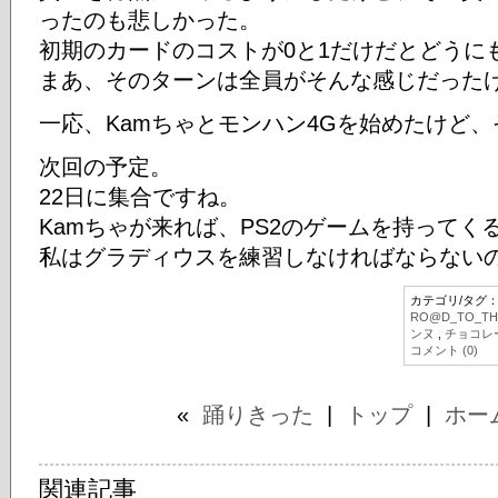
ったのも悲しかった。
初期のカードのコストが0と1だけだとどうに
まあ、そのターンは全員がそんな感じだったけ
一応、Kamちゃとモンハン4Gを始めたけど
次回の予定。
22日に集合ですね。
Kamちゃが来れば、PS2のゲームを持ってく
私はグラディウスを練習しなければならないの
カテゴリ/タグ
RO@D_TO_TH
ンヌ
,
チョコレ
コメント (0)
«
踊りきった
|
トップ
|
ホー
関連記事