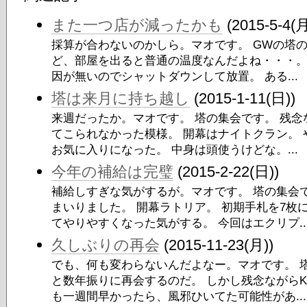
また一つ店が減ったかも
(2015-5-4(月
採算が合わないのかしら。マオです。 GWの塔の
ど、部屋を出ると普通の温度なんだよね・・・。
因が無いのでシャットダウンして放置。 ある...
塔は来月に持ち越し
(2015-1-11(日))
来週だったか。マオです。 塔の集会です。 残念
てこられなかった模様。 開幕はナイトクラン。
お気に入りになった。 中身は頭使うけどな。...
今年の補給は完璧
(2015-2-22(日))
補給しすぎな気がするが。マオです。 塔の集会
まいりました。 開幕ラトリア。 初期手札を7枚
てやりやすくなった気がする。 今回はエクリプ..
久しぶりの再会
(2015-11-23(月))
でも、何も変わらないんだよなー。マオです。 
と数年振りに再会するのだ。 しかし残念ながらK
も一週間早かったら、風邪ひいてた可能性があ...