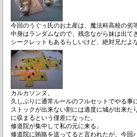
今回のうぐぅ氏のお土産は、魔法科高校の劣
中身はランダムなので、残念ながら妹は出て
シークレットもあるらしいけど、絶対兄だよ
カルカソンヌ。
久しぶりに通常ルールのフルセットでやる事
ストックが出来ない割には適度に城が出来たり
に収まるという僅差になった。
修道院が集中して私の元に来る。
修道院に賄賂を送ってると言われたが、今回