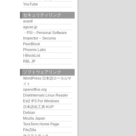
YouTube
セキュリティリンク
avast!
aguse.jp
・PSI – Personal Software
Inspector – Secunia
PeerBlock
Phoenix Labs
I-BlockList
RBL.JP
ソフトウェアリンク
WordPress 日本語ローカルサ
イト
openoffice.org
DiskInternals Linux Reader
Ext2 IFS For Windows
日本語化工房-KUP
Debian
Mozila Japan
TeraTerm Home Page
FileZilla
サクラエディタ