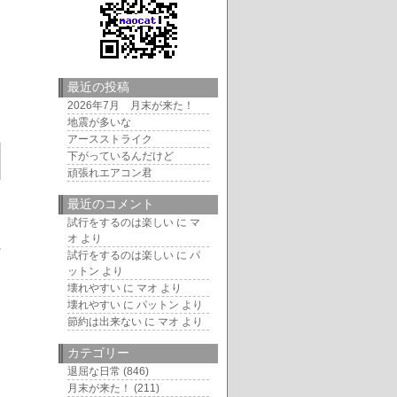
最近の投稿
2026年7月 月末が来た！
地震が多いな
アースストライク
下がっているんだけど
頑張れエアコン君
最近のコメント
試行をするのは楽しい
に
マ
オ
より
試行をするのは楽しい
に
パ
ットン
より
壊れやすい
に
マオ
より
壊れやすい
に
パットン
より
節約は出来ない
に
マオ
より
カテゴリー
退屈な日常
(846)
月末が来た！
(211)