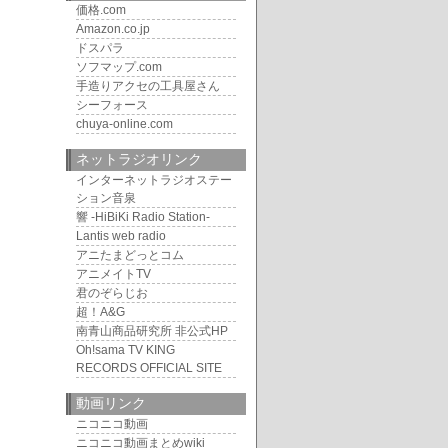
価格.com
Amazon.co.jp
ドスパラ
ソフマップ.com
手造りアクセの工具屋さん
シーフォース
chuya-online.com
ネットラジオリンク
インターネットラジオステー
ション音泉
響 -HiBiKi Radio Station-
Lantis web radio
アニたまどっとコム
アニメイトTV
君のぞらじお
超！A&G
南青山商品研究所 非公式HP
Oh!sama TV KING
RECORDS OFFICIAL SITE
動画リンク
ニコニコ動画
ニコニコ動画まとめwiki