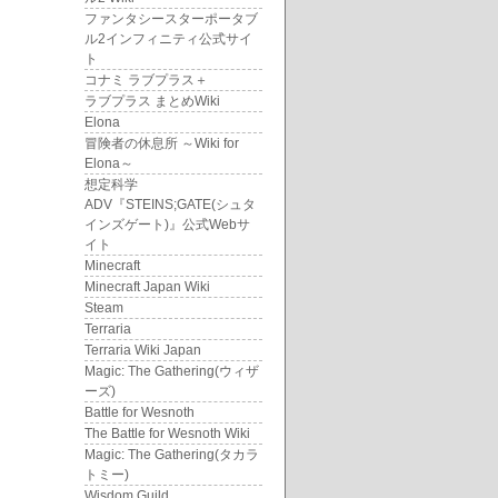
ファンタシースターポータブ
ル2インフィニティ公式サイ
ト
コナミ ラブプラス＋
ラブプラス まとめWiki
Elona
冒険者の休息所 ～Wiki for
Elona～
想定科学
ADV『STEINS;GATE(シュタ
インズゲート)』公式Webサ
イト
Minecraft
Minecraft Japan Wiki
Steam
Terraria
Terraria Wiki Japan
Magic: The Gathering(ウィザ
ーズ)
Battle for Wesnoth
The Battle for Wesnoth Wiki
Magic: The Gathering(タカラ
トミー)
Wisdom Guild