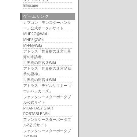
Inkscape
ゲームリンク
カプコン「モンスターハンタ
ー」公式ポータルサイト
MHP2G@Wiki
MHP3@Wiki
MH4@Wiki
アトラス「世界樹の迷宮III 星
海の来訪者」
世界樹の迷宮３Wiki
アトラス「世界樹の迷宮IV 伝
承の巨神」
世界樹の迷宮４Wiki
アトラス「デビルサマナー ソ
ウルハッカーズ」
ファンタシースターポータブ
ル公式サイト
PHANTASY STAR
PORTABLE Wiki
ファンタシースターポータブ
ル2公式サイト
ファンタシースターポータブ
ル2 Wiki