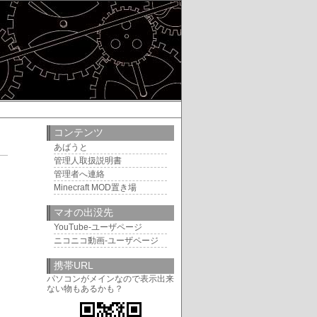
コンテンツ
あばうと
管理人取扱説明書
5
管理者へ連絡
Minecraft MOD置き場
マオの出没先
YouTube-ユーザページ
ニコニコ動画-ユーザページ
携帯URL
パソコンがメインなので表示出来
ない物もあるかも？