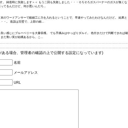
す。 鋳造時に失敗します＞＜ もう二回も失敗しました・・・そろそろガスバーナーのガスが無くな
ってるんだけど、何が悪いんだろ...
月末のワードアンサーで銀細工に力を入れるということで、早速やってみたわけなんだけど。 結果と
・。 造詣は完璧で、上部の細...
も良い感じにブルーベリーを大量収穫。 でも手摘みはやっぱりダルイ。 色付きだけで判断できれば確
まだ青い実が結構あるから、こ...
Lがある場合、管理者の確認の上で公開する設定になっています)
名前
メールアドレス
URL