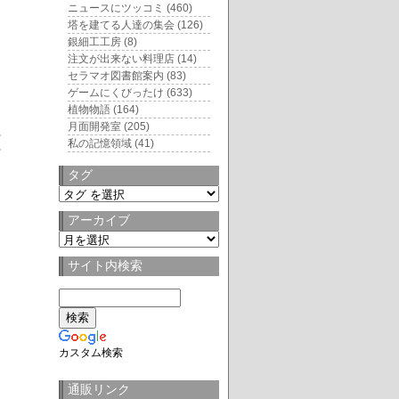
ニュースにツッコミ
(460)
塔を建てる人達の集会
(126)
銀細工工房
(8)
注文が出来ない料理店
(14)
セラマオ図書館案内
(83)
ゲームにくびったけ
(633)
植物物語
(164)
月面開発室
(205)
私の記憶領域
(41)
タグ
タ
グ
アーカイブ
ア
ー
サイト内検索
カ
イ
ブ
カスタム検索
通販リンク