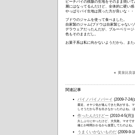
ピーチパイの残骸の生地をそのまま焼いて
層にはなってるんだけど、全体的に硬い感
やっぱりパイ生地は買った方が良いな・・
ブドウのジャムを使って食べました。
自家製のジャム(ブドウは自家製じゃない
デラウェアだったんだが、ブルーベリージ
色もそのままだし。
お菓子系は私に向かないようだから、また
«
黄泉比良
関連記事
パイノパイノパーイ
(2009-7-24(
最近、オヤジ化が進んできた気がする。マ
しそうだから手を出さなかったのよね。 ほ
作ったんだけどー
(2010-4-5(月))
久しぶりにやったけど、大失敗。マオです
備とか時間かかるから放置してたのよね。 
うまくいかないものだ
(2009-9-1