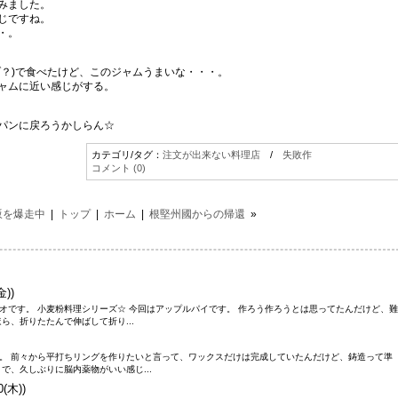
みました。
じですね。
・。
ゾ？)で食べたけど、このジャムうまいな・・・。
ャムに近い感じがする。
パンに戻ろうかしらん☆
カテゴリ/タグ：
注文が出来ない料理店
/
失敗作
コメント (0)
坂を爆走中
|
トップ
|
ホーム
|
根堅州國からの帰還
»
金))
オです。 小麦粉料理シリーズ☆ 今回はアップルパイです。 作ろう作ろうとは思ってたんだけど、難
ら、折りたたんで伸ばして折り...
。 前々から平打ちリングを作りたいと言って、ワックスだけは完成していたんだけど、鋳造って準
で、久しぶりに脳内薬物がいい感じ...
0(木))