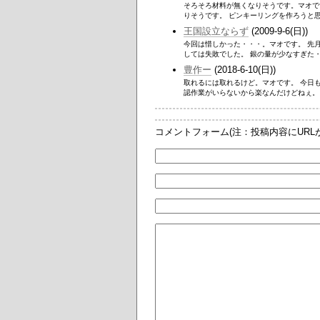
そろそろ材料が無くなりそうです。マオで
りそうです。 ピンキーリングを作ろうと思
王国設立ならず
(2009-9-6(日))
今回は惜しかった・・・。マオです。 先
しては失敗でした。 銀の量が少なすぎた・・
豊作ー
(2018-6-10(日))
取れるには取れるけど。マオです。 今日
認作業がいらないから楽なんだけどねぇ。 
コメントフォーム(注：投稿内容にUR