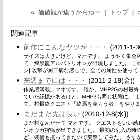
«
価値観が違うからねー
|
トップ
|
関連記事
前作にこんなヤツが・・・
(2011-1-3
サイズは大きいけど。マオです。 ようやく集会
て、煌黒龍アルバトリオンが出現しました。 こや
ン] 攻撃が厨二病な感じで、全ての属性を使って..
来週までには・・・
(2011-2-18(金))
作業感満載。マオです。 確か、MHP2Gの村最
ていた記憶があるけど、MHP3も同じ状態に。 
て、村最終クエスト「終焉を食らう者」をやりま.
まだまだ先は長い
(2010-12-8(水))
まだ村なんだぜ？ マオです。 クエストをいい
ンオウガ狩猟が出てきました。 最初の乱入の時
ど、装備も揃ってきたので突撃してみた。 さすが.