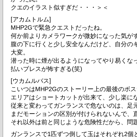
クエのイラスト似すぎだ・・・＞＜
[アカムトルム]
MHP2Gで緊急クエストだったね。
何か前よりカメラワークが微妙になった気が
腹の下に行くと少し安全なんだけど、自分の
大変。
潜った時に煙が出るようになってやり易くな
払いブレスが怖すぎる(笑)
[ウカムルバス]
こいつはMHP2Gのストーリー上の最後のボ
エリアはショートカットが出来て、少し楽に
従来と変わってガンランスで危ないのは、足
まだモーションの区別が付けられないんで、
それ以外は前と同じような危険性だから、問
ガンランスで1匹ずつ倒して玉はそれぞれ2個