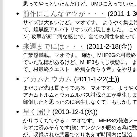
思ってやっといたんだけど、UMDに入っていた..
前作にこんなヤツが・・・
(2011-1-3
サイズは大きいけど。マオです。 ようやく集会
て、煌黒龍アルバトリオンが出現しました。 こや
ン] 攻撃が厨二病な感じで、全ての属性を使って..
来週までには・・・
(2011-2-18(金))
作業感満載。マオです。 確か、MHP2Gの村最
ていた記憶があるけど、MHP3も同じ状態に。 
て、村最終クエスト「終焉を食らう者」をやりま.
アカムとウカム
(2011-1-22(土))
まだまだ先は長そうである。マオです。 ようや
アカムトルムとウカムルバス討伐クエが発生しま
部倒したと思ったのに発生しなくて、もしかして小
早く届け
(2010-12-1(水))
かりつくちてやる！ マオです。 MHP3の発送
らずに済みそうです(笑) エンジンを暖める為に
が、収録された武器でとりあえず時間内に退治...