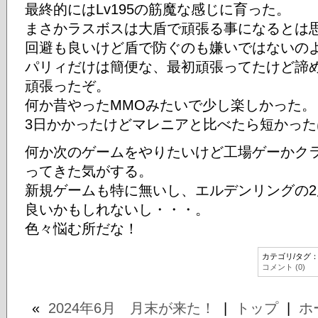
最終的にはLv195の筋魔な感じに育った。
まさかラスボスは大盾で頑張る事になるとは
回避も良いけど盾で防ぐのも嫌いではないの
パリィだけは簡便な、最初頑張ってたけど諦め
頑張ったぞ。
何か昔やったMMOみたいで少し楽しかった。
3日かかったけどマレニアと比べたら短かった
何か次のゲームをやりたいけど工場ゲーかク
ってきた気がする。
新規ゲームも特に無いし、エルデンリングの2
良いかもしれないし・・・。
色々悩む所だな！
カテゴリ/タグ
コメント (0)
«
2024年6月 月末が来た！
|
トップ
|
ホ