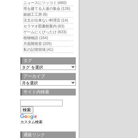
ニュースにツッコミ
(460)
塔を建てる人達の集会
(126)
銀細工工房
(8)
注文が出来ない料理店
(14)
セラマオ図書館案内
(83)
ゲームにくびったけ
(633)
植物物語
(164)
月面開発室
(205)
私の記憶領域
(41)
タグ
タ
グ
アーカイブ
ア
ー
サイト内検索
カ
イ
ブ
カスタム検索
通販リンク