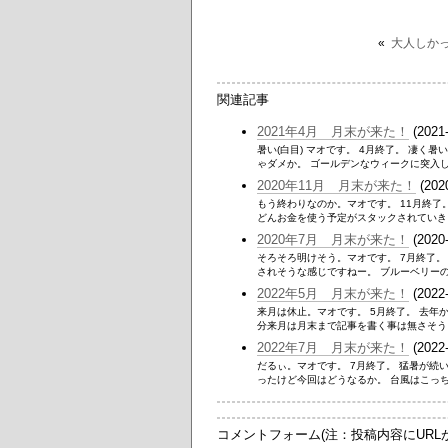
«
大人しか
関連記事
2021年4月 月末が来た！
(2021-
暑い(白目) マオです。 4月終了。 凄く
ゃダメか。 ゴールデンなウィークに突入しま
2020年11月 月末が来た！
(202
もう終わりなのか。マオです。 11月終了
どんお金を使う予定がスタックされていきま
2020年7月 月末が来た！
(2020-
そろそろ明けそう。マオです。 7月終了
されそうな感じですねー。 ブルーベリーの
2022年5月 月末が来た！
(2022-
来月は休止。マオです。 5月終了。 去
分来月は月末まで記事を書く事は無さそう。
2022年7月 月末が来た！
(2022-
だるぃ。マオです。 7月終了。 猛暑が続
ったけど今回はどうなるか。 台風はこっち
コメントフォーム(注：投稿内容にUR