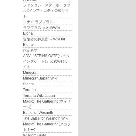
ファンタシースターポータブ
ル2インフィニティ公式サイ
ト
コナミ ラブプラス＋
ラブプラス まとめWiki
Elona
冒険者の休息所 ～Wiki for
Elona～
想定科学
ADV『STEINS;GATE(シュタ
インズゲート)』公式Webサ
イト
Minecraft
Minecraft Japan Wiki
Steam
Terraria
Terraria Wiki Japan
Magic: The Gathering(ウィザ
ーズ)
Battle for Wesnoth
The Battle for Wesnoth Wiki
Magic: The Gathering(タカラ
トミー)
Wisdom Guild