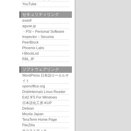
YouTube
セキュリティリンク
avast!
aguse.jp
・PSI – Personal Software
Inspector – Secunia
PeerBlock
Phoenix Labs
I-BlockList
RBL.JP
ソフトウェアリンク
WordPress 日本語ローカルサ
イト
openoffice.org
DiskInternals Linux Reader
Ext2 IFS For Windows
日本語化工房-KUP
Debian
Mozila Japan
TeraTerm Home Page
FileZilla
サクラエディタ