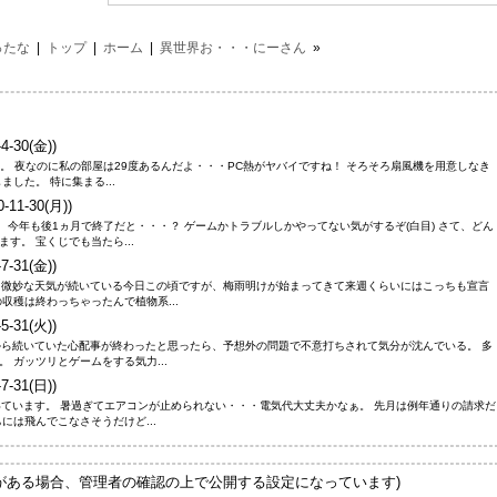
ったな
|
トップ
|
ホーム
|
異世界お・・・にーさん
»
4-30(金))
暑い。 夜なのに私の部屋は29度あるんだよ・・・PC熱がヤバイですね！ そろそろ扇風機を用意しなき
した。 特に集まる...
0-11-30(月))
。 今年も後1ヵ月で終了だと・・・？ ゲームかトラブルしかやってない気がするぞ(白目) さて、どん
す。 宝くじでも当たら...
7-31(金))
。 微妙な天気が続いている今日この頃ですが、梅雨明けが始まってきて来週くらいにはこっちも宣言
収穫は終わっちゃったんで植物系...
5-31(火))
年から続いていた心配事が終わったと思ったら、予想外の問題で不意打ちされて気分が沈んでいる。 多
 ガッツリとゲームをする気力...
7-31(日))
いています。 暑過ぎてエアコンが止められない・・・電気代大丈夫かなぁ。 先月は例年通りの請求だ
には飛んでこなさそうだけど...
Lがある場合、管理者の確認の上で公開する設定になっています)