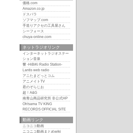
価格.com
Amazon.co.jp
ドスパラ
ソフマップ.com
手造りアクセの工具屋さん
シーフォース
chuya-online.com
ネットラジオリンク
インターネットラジオステー
ション音泉
響 -HiBiKi Radio Station-
Lantis web radio
アニたまどっとコム
アニメイトTV
君のぞらじお
超！A&G
南青山商品研究所 非公式HP
Oh!sama TV KING
RECORDS OFFICIAL SITE
動画リンク
ニコニコ動画
ニコニコ動画まとめwiki