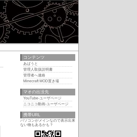
コンテンツ
あばうと
管理人取扱説明書
9
管理者へ連絡
Minecraft MOD置き場
マオの出没先
YouTube-ユーザページ
ニコニコ動画-ユーザページ
携帯URL
パソコンがメインなので表示出来
ない物もあるかも？