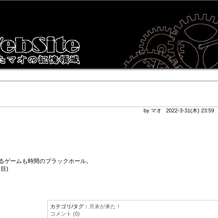
by マオ 2022-3-31(木) 23:5
るゲームも時間のブラックホール。
目)
カテゴリ/タグ：
月末が来た！
コメント (0)