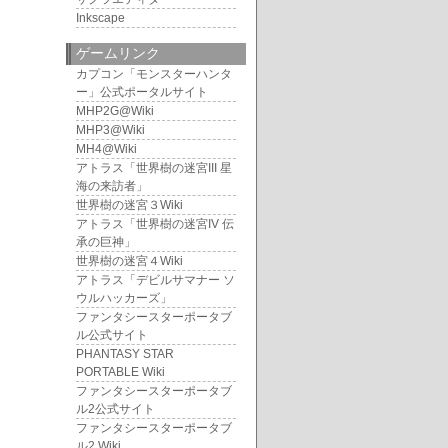
Inkscape
ゲームリンク
カプコン「モンスターハンタ
ー」公式ポータルサイト
MHP2G@Wiki
MHP3@Wiki
MH4@Wiki
アトラス「世界樹の迷宮III 星
海の来訪者」
世界樹の迷宮３Wiki
アトラス「世界樹の迷宮IV 伝
承の巨神」
世界樹の迷宮４Wiki
アトラス「デビルサマナー ソ
ウルハッカーズ」
ファンタシースターポータブ
ル公式サイト
PHANTASY STAR
PORTABLE Wiki
ファンタシースターポータブ
ル2公式サイト
ファンタシースターポータブ
ル2 Wiki