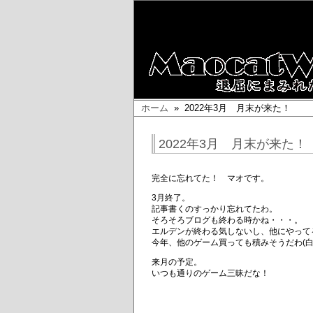
ホーム
» 2022年3月 月末が来た！
2022年3月 月末が来た！
完全に忘れてた！ マオです。
3月終了。
記事書くのすっかり忘れてたわ。
そろそろブログも終わる時かね・・・。
エルデンが終わる気しないし、他にやって
今年、他のゲーム買っても積みそうだわ(白
来月の予定。
いつも通りのゲーム三昧だな！