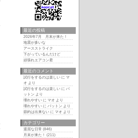
最近の投稿
2026年7月 月末が来た！
地震が多いな
アースストライク
下がっているんだけど
頑張れエアコン君
最近のコメント
試行をするのは楽しい
に
マ
オ
より
試行をするのは楽しい
に
パ
ットン
より
壊れやすい
に
マオ
より
壊れやすい
に
パットン
より
節約は出来ない
に
マオ
より
カテゴリー
退屈な日常
(846)
月末が来た！
(211)