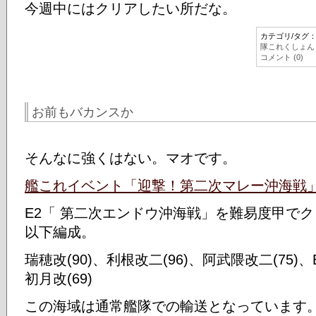
今週中にはクリアしたい所だな。
カテゴリ/タグ
隊これくしょん
コメント (0)
お前もバカンスか
そんなに強くはない。マオです。
艦これイベント「迎撃！第二次マレー沖海戦
E2「 第二次エンドウ沖海戦」を難易度甲で
以下編成。
瑞穂改(90)、利根改二(96)、阿武隈改二(75)、В
初月改(69)
この海域は通常艦隊での輸送となっています