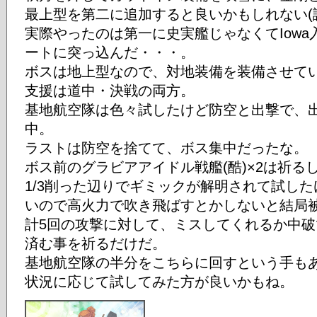
最上型を第二に追加すると良いかもしれない(
実際やったのは第一に史実艦じゃなくてIow
ートに突っ込んだ・・・。
ボスは地上型なので、対地装備を装備させて
支援は道中・決戦の両方。
基地航空隊は色々試したけど防空と出撃で、
中。
ラストは防空を捨てて、ボス集中だったな。
ボス前のグラビアアイドル戦艦(酷)×2は祈る
1/3削った辺りでギミックが解明されて試し
いので高火力で吹き飛ばすとかしないと結局
計5回の攻撃に対して、ミスしてくれるか中破
済む事を祈るだけだ。
基地航空隊の半分をこちらに回すという手も
状況に応じて試してみた方が良いかもね。