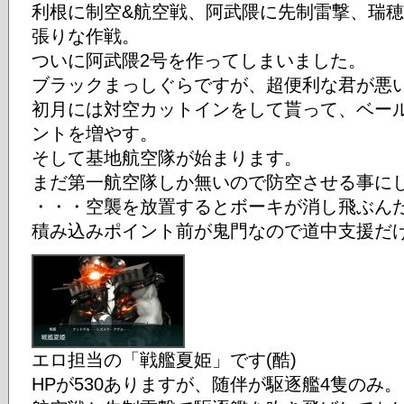
利根に制空&航空戦、阿武隈に先制雷撃、瑞
張りな作戦。
ついに阿武隈2号を作ってしまいました。
ブラックまっしぐらですが、超便利な君が悪い
初月には対空カットインをして貰って、ベー
ントを増やす。
そして基地航空隊が始まります。
まだ第一航空隊しか無いので防空させる事に
・・・空襲を放置するとボーキが消し飛ぶん
積み込みポイント前が鬼門なので道中支援だ
エロ担当の「戦艦夏姫」です(酷)
HPが530ありますが、随伴が駆逐艦4隻のみ。