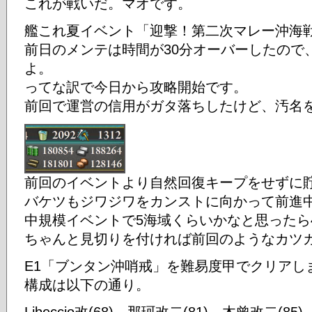
これが戦いだ。マオです。
艦これ夏イベント「迎撃！第二次マレー沖海
前日のメンテは時間が30分オーバーしたので
よ。
ってな訳で今日から攻略開始です。
前回で運営の信用がガタ落ちしたけど、汚名
前回のイベントより自然回復キープをせずに
バケツもジワジワをカンストに向かって前進
中規模イベントで5海域くらいかなと思ったら
ちゃんと見切りを付ければ前回のようなカツカ
E1「ブンタン沖哨戒」を難易度甲でクリアし
構成は以下の通り。