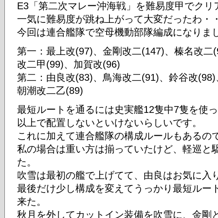
E3「第二次マレー沖海戦」を難易度甲でクリ
一気に難易度が跳ね上がって大変だったわ・
今回は連合艦隊で空母機動部隊編成になりま
第一：最上改(97)、金剛改二(147)、榛名改二(
改二甲(99)、加賀改(96)
第二：由良改(83)、鳥海改二(91)、鈴谷改(98)
朝潮改二乙(89)
最短ルートを通るには史実艦12隻中7隻を使
以上で配置しないといけないらしいです。
これに加えて連合艦隊の構成ルールもあるの
私の場合は重い方は揃っていたけど、軽巡と
た。
吹雪は最初の艦で上げてて、由良はお気に入
最後だけ少し構成を変えてうっかり最短ルー
来た。
秋月を外してカットイン装備を吹雪に、金剛