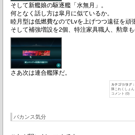
そして新艦娘の駆逐艦「水無月」。
何となく話し方は皐月に似ているか。
睦月型は低燃費なのでLvを上げつつ遠征を頑
そして補強増設を2個、特注家具職人、勲章も
さあ次は連合艦隊だ。
カテゴリ/タグ
隊これくしょん
コメント (0)
バカンス気分