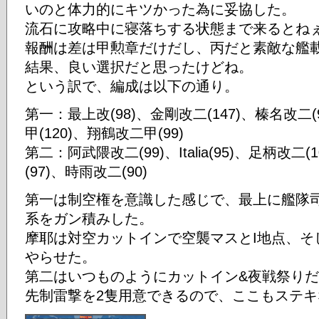
いのと体力的にキツかった為に妥協した。
流石に攻略中に寝落ちする状態まで来るとね
報酬は差は甲勲章だけだし、丙だと素敵な艦
結果、良い選択だと思ったけどね。
という訳で、編成は以下の通り。
第一：最上改(98)、金剛改二(147)、榛名改二(
甲(120)、翔鶴改二甲(99)
第二：阿武隈改二(99)、Italia(95)、足柄改二
(97)、時雨改二(90)
第一は制空権を意識した感じで、最上に艦隊
系をガン積みした。
摩耶は対空カットインで空襲マスとI地点、そ
やらせた。
第二はいつものようにカットイン&夜戦祭り
先制雷撃を2隻用意できるので、ここもステキ