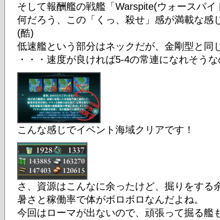
そして報酬艦の戦艦「Warspite(ウォースパイ
何だろう、この「くっ、殺せ」感が満載な感
(酷)
低速艦という部分はネックだが、金剛型と同
・・・速度が良ければ5-4の常連になれそう
こんな感じでイベント海域クリアです！
さ、資源はこんなに余ったけど、掘りをする
暑さと稼働率で体がボロボロなんだよね。
今回はローマが出ないので、頑張って掘る艦