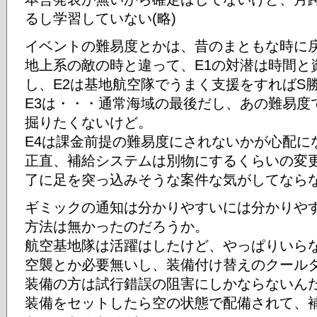
るし学習していない(略)
イベントの難易度とかは、昔のまともな時に
地上系の敵の時と違って、E1の対潜は時間と
し、E2は基地航空隊でうまく支援をすればS
E3は・・・通常海域の最後だし、あの難易度
掘りたくないけど。
E4は課金前提の難易度にされないかが心配に
正直、補給システムは別物にするくらいの変
了に足を突っ込みそうな案件な気がしてなら
ギミックの通知は分かりやすいには分かりや
方法は無かったのだろうか。
航空基地隊は活躍はしたけど、やっぱりいら
空襲とか必要無いし、装備付け替えのクール
装備の方は試行錯誤の阻害にしかならないん
装備をセットしたら空の状態で配備されて、