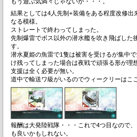
もう遊ぶ気満々じゃないか・・・。
結果としては4人先制+装備をある程度改修出
なる模様。
ストレートで終わってしまった。
先制爆雷でボス以外の潜水艦を吹き飛ばした
す。
潜水夏姫の魚雷で1隻は被害を受けるが集中
け残ってしまった場合は夜戦で頑張る形が理
支援は全く必要が無い。
道中で輸送ワ級がいるのでウィークリーはこ
報酬は大発陸戦隊・・・これで4つ目なので、
も良いかもしれない。