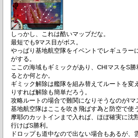
しっかし、これは酷いマップだな。
最短でも9マス目がボス。
やっぱり基地航空隊をイベントでレギュラー
がする。
ここの海域もギミックがあり、CHIマスをS
るとか何とか。
ギミック解除は艦隊を組み替えてルートを変
りすれば解除も簡単だろう。
攻略ルートの場合で難関になりそうなのがIマ
基地航空隊はここを吹き飛ばす為と防空で使
摩耶のカットインまで入れば、ほぼ確実に沈
行けばS勝利。
ドロップも道中なので出ない場合もあるが、