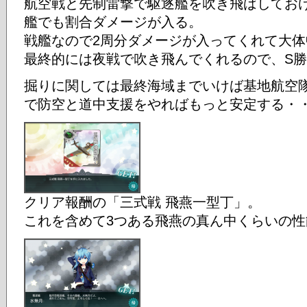
航空戦と先制雷撃で駆逐艦を吹き飛ばしてお
艦でも割合ダメージが入る。
戦艦なので2周分ダメージが入ってくれて大
最終的には夜戦で吹き飛んでくれるので、S
掘りに関しては最終海域までいけば基地航空
で防空と道中支援をやればもっと安定する・
クリア報酬の「三式戦 飛燕一型丁」。
これを含めて3つある飛燕の真ん中くらいの性