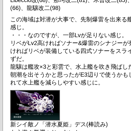
Libeccio改(68)、那珂改二(81)、木曾改二(8
(66)、龍驤改二(98)
この海域は対潜が大事で、先制爆雷を出来る
感じ。
・・・なのですが、一部Lvが足りない感じ。
リベがLv2高ければソナー&爆雷のシナジーが
ければリベが装備している四式ソナーをスラ
ずだ。
龍驤は艦攻×3と彩雲で、水上艦を吹き飛ばし
朝潮を出そうかと思ったがE3辺りで使うかも
れて水上艦を減らしやすい感じに。
新シイ敵ノ「潜水夏姫」デス(棒読み)