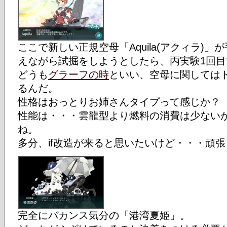
ここで新しい正規空母「Aquila(アクィラ)
えながら試掘をしようとしたら、丙実験1回目
どうも
グラーフの時
といい、空母に関しては
るんだ。
性格はおっとりお姉さんタイプって感じか？
性能は・・・雲龍型より燃料の消費は少ない
ね。
多分、if改造が来ると思いたいけど・・・頑張っ
完全にバカンス気分の「港湾夏姫」。