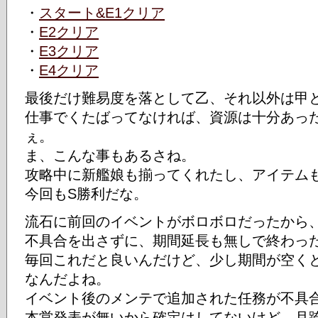
・
スタート&E1クリア
・
E2クリア
・
E3クリア
・
E4クリア
最後だけ難易度を落として乙、それ以外は甲
仕事でくたばってなければ、資源は十分あっ
ぇ。
ま、こんな事もあるさね。
攻略中に新艦娘も揃ってくれたし、アイテム
今回もS勝利だな。
流石に前回のイベントがボロボロだったから
不具合を出さずに、期間延長も無しで終わっ
毎回これだと良いんだけど、少し期間が空く
なんだよね。
イベント後のメンテで追加された任務が不具
本営発表が無いから確定はしてないけど、月