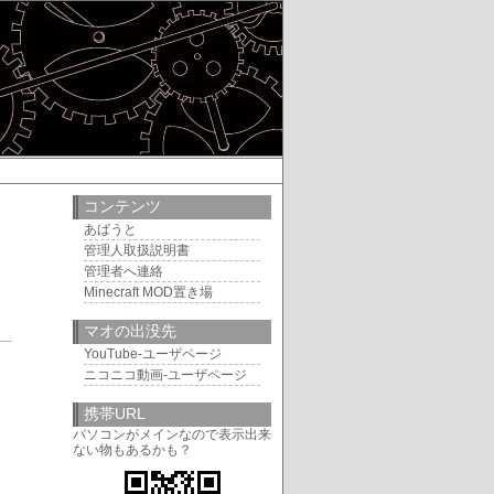
コンテンツ
あばうと
管理人取扱説明書
管理者へ連絡
Minecraft MOD置き場
マオの出没先
9
YouTube-ユーザページ
ニコニコ動画-ユーザページ
携帯URL
パソコンがメインなので表示出来
ない物もあるかも？