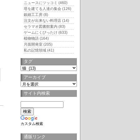
ニュースにツッコミ
(460)
塔を建てる人達の集会
(126)
銀細工工房
(8)
注文が出来ない料理店
(14)
セラマオ図書館案内
(83)
ゲームにくびったけ
(633)
植物物語
(164)
月面開発室
(205)
私の記憶領域
(41)
タグ
タ
グ
アーカイブ
ア
ー
サイト内検索
カ
イ
ブ
2
カスタム検索
通販リンク