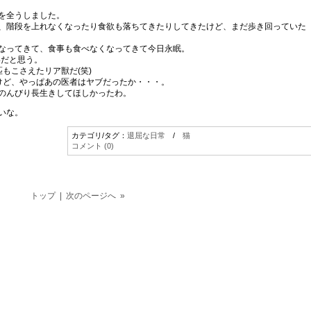
を全うしました。
、階段を上れなくなったり食欲も落ちてきたりしてきたけど、まだ歩き回っていた
なってきて、食事も食べなくなってきて今日永眠。
いだと思う。
もこさえたリア獣だ(笑)
けど、やっぱあの医者はヤブだったか・・・。
のんびり長生きしてほしかったわ。
いな。
カテゴリ/タグ：
退屈な日常
/
猫
コメント (0)
トップ
| 次のページへ »