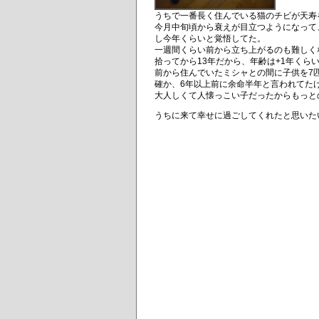
うちで一番長く住んでいる猫のチビが天寿
今月中旬頃から衰えが目立つようになって
し今年くらいと覚悟してた。
一週間くらい前から立ち上がるのも難しく
拾ってから13年だから、年齢は+1年くら
前から住んでいたミシャとの間に子供を7匹
確か、6年以上前に余命半年と言われてた
大人しくて人懐っこい子だったからもっと
うちに来て幸せに過ごしてくれたと思いた