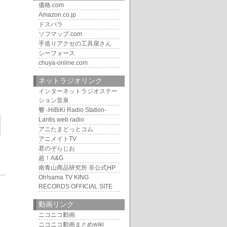
価格.com
Amazon.co.jp
ドスパラ
ソフマップ.com
手造りアクセの工具屋さん
シーフォース
chuya-online.com
ネットラジオリンク
インターネットラジオステー
ション音泉
響 -HiBiKi Radio Station-
Lantis web radio
アニたまどっとコム
アニメイトTV
君のぞらじお
超！A&G
南青山商品研究所 非公式HP
Oh!sama TV KING
4
RECORDS OFFICIAL SITE
動画リンク
ニコニコ動画
ニコニコ動画まとめwiki