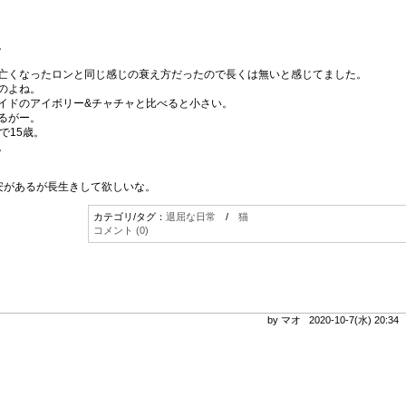
。
亡くなったロンと同じ感じの衰え方だったので長くは無いと感じてました。
のよね。
イドのアイボリー&チャチャと比べると小さい。
るがー。
で15歳。
。
安があるが長生きして欲しいな。
カテゴリ/タグ：
退屈な日常
/
猫
コメント (0)
by マオ 2020-10-7(水) 20:3