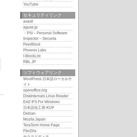
YouTube
セキュリティリンク
avast!
aguse.jp
・PSI – Personal Software
Inspector – Secunia
PeerBlock
Phoenix Labs
I-BlockList
RBL.JP
ソフトウェアリンク
WordPress 日本語ローカルサ
イト
openoffice.org
DiskInternals Linux Reader
9
Ext2 IFS For Windows
日本語化工房-KUP
Debian
Mozila Japan
TeraTerm Home Page
FileZilla
サクラエディタ