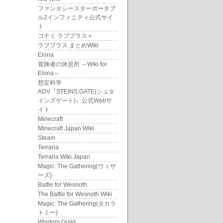
ファンタシースターポータブ
ル2インフィニティ公式サイ
ト
コナミ ラブプラス＋
ラブプラス まとめWiki
Elona
冒険者の休息所 ～Wiki for
Elona～
想定科学
ADV『STEINS;GATE(シュタ
インズゲート)』公式Webサ
イト
Minecraft
Minecraft Japan Wiki
Steam
Terraria
Terraria Wiki Japan
Magic: The Gathering(ウィザ
ーズ)
Battle for Wesnoth
The Battle for Wesnoth Wiki
Magic: The Gathering(タカラ
トミー)
Wisdom Guild