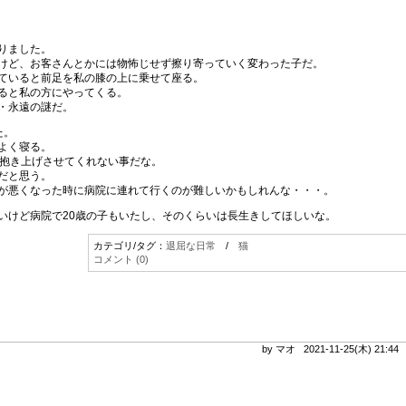
りました。
けど、お客さんとかには物怖じせず擦り寄っていく変わった子だ。
ていると前足を私の膝の上に乗せて座る。
ると私の方にやってくる。
・永遠の謎だ。
た。
よく寝る。
が抱き上げさせてくれない事だな。
だと思う。
が悪くなった時に病院に連れて行くのが難しいかもしれんな・・・。
いけど病院で20歳の子もいたし、そのくらいは長生きしてほしいな。
カテゴリ/タグ：
退屈な日常
/
猫
コメント (0)
by マオ 2021-11-25(木) 21:4