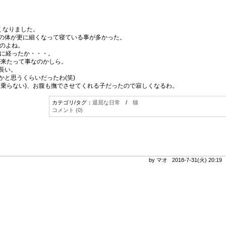
くなりました。
の体が更に細くなって寝ている事が多かった。
なのよね。
なに経ったか・・・。
が来たって事なのかしら。
長い。
と思うくらいだったわ(笑)
に乗らない)、お腹も撫でさせてくれる子だったので寂しくなるわ。
カテゴリ/タグ：
退屈な日常
/
猫
コメント (0)
by マオ 2018-7-31(火) 20:1