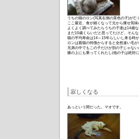
うちの猫のロン(写真右側の茶色の子)が亡
ここ最近、食が細くなって元から痩せ気味
よくよく調べてみたらうちの子達は14歳
まだ10歳くらいだと思ってたけど、そん
猫の平均寿命は14～15年らしいし来る時
ロンは親猫の特徴からすると全然違い毛が
兄弟の中でもこの子だけが別の子じゃないか
膝の上にも乗ってくれたし(他の子は絶対
寂しくなる
あっという間だった。マオです。