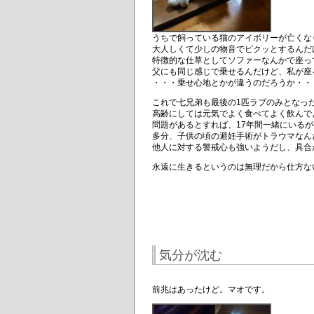
うちで飼っている猫のアイボリーが亡くな
大人しくて少しの物音でビクッとするんだ
特徴的な仕草としてソファーなんかで座っ
父にも同じ感じで乗せるんだけど、私が座
・・・乗せ心地とかが違うのだろうか・・
これで七兄弟も最後の1匹ラブのみとなっ
高齢にしては元気でよく食べてよく飲んで
問題があるとすれば、17年間一緒にいる
多分、子供の頃の避妊手術がトラウマなん
他人に対する警戒心も強いようだし、具合
永遠に生きるというのは無理だから仕方な
気分が沈む
前兆はあったけど。マオです。