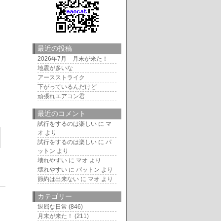
最近の投稿
2026年7月 月末が来た！
地震が多いな
アースストライク
下がっているんだけど
頑張れエアコン君
最近のコメント
試行をするのは楽しい
に
マ
オ
より
試行をするのは楽しい
に
パ
ットン
より
壊れやすい
に
マオ
より
壊れやすい
に
パットン
より
節約は出来ない
に
マオ
より
4
カテゴリー
退屈な日常
(846)
月末が来た！
(211)