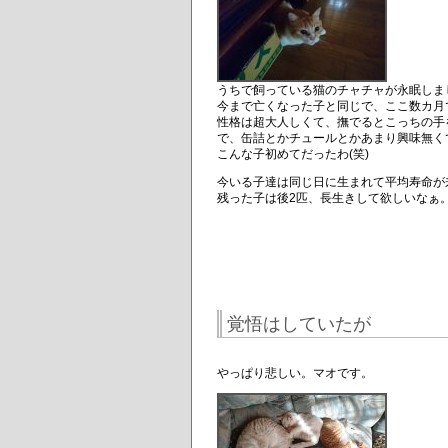
うちで飼っている猫のチャチャが永眠しま
今まで亡くなった子と同じで、ここ数カ月
性格は超大人しくて、撫でるとこっちの手
で、缶詰とかチュールとかあまり興味無く
こんな子初めてだったわ(笑)
今いる子達は同じ日に生まれて平均寿命が
残った子は後2匹、長生きして欲しいなぁ
覚悟はしていたが
やっぱり悲しい。マオです。