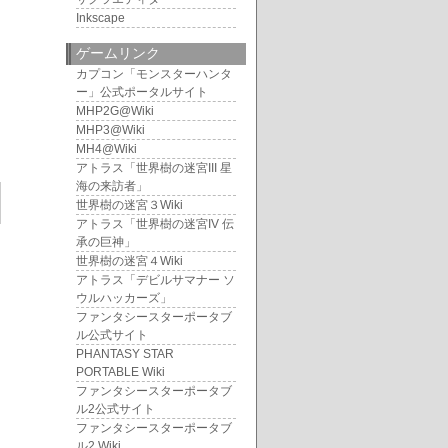
Inkscape
ゲームリンク
カプコン「モンスターハンタ
ー」公式ポータルサイト
MHP2G@Wiki
MHP3@Wiki
MH4@Wiki
アトラス「世界樹の迷宮III 星
海の来訪者」
世界樹の迷宮３Wiki
アトラス「世界樹の迷宮IV 伝
承の巨神」
世界樹の迷宮４Wiki
アトラス「デビルサマナー ソ
ウルハッカーズ」
ファンタシースターポータブ
ル公式サイト
PHANTASY STAR
PORTABLE Wiki
ファンタシースターポータブ
ル2公式サイト
ファンタシースターポータブ
ル2 Wiki