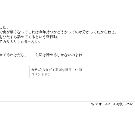
した。
で食が細くなってこれは今年持つかどうかってのが分かってたからねぇ。
をひたすら舐めてくるという謎行動。
てカリカリしか食べない。
来てるわけだし、ここら辺は諦めるしかないのよね。
。
カテゴリ/タグ：
退屈な日常
/
猫
コメント (0)
by マオ 2021-3-3(水) 22:3