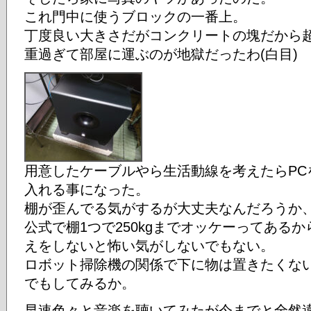
これ門中に使うブロックの一番上。
丁度良い大きさだがコンクリートの塊だから
重過ぎて部屋に運ぶのが地獄だったわ(白目)
用意したケーブルやら生活動線を考えたらPC
入れる事になった。
棚が歪んでる気がするが大丈夫なんだろうか
公式で棚1つで250kgまでオッケーってある
えをしないと怖い気がしないでもない。
ロボット掃除機の関係で下に物は置きたくな
でもしてみるか。
早速色々と音楽を聴いてみたが今までと全然