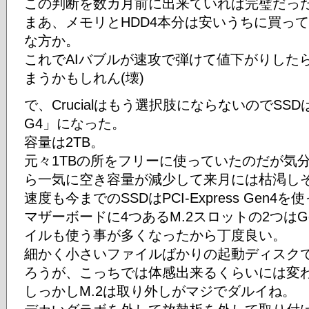
この判断を数カ月前に出来ていれば完璧だっ
まあ、メモリとHDD4本分は安いうちに買っ
な方か。
これでAIバブルが速攻で弾けて値下がりした
まうかもしれん(壊)
で、Crucialはもう選択肢にならないのでSSDはKI
G4」になった。
容量は2TB。
元々1TBの所をフリーに使っていたのだが気
ら一気に空き容量が減少して来月には枯渇し
速度も今までのSSDはPCI-Express Gen4
マザーボードに4つあるM.2スロットの2つはG
イルも使う事が多くなったから丁度良い。
細かく小さいファイルばかりの起動ディスク
ろうが、こっちでは体感出来るくらいには変
しっかしM.2は取り外しがマジでダルイね。