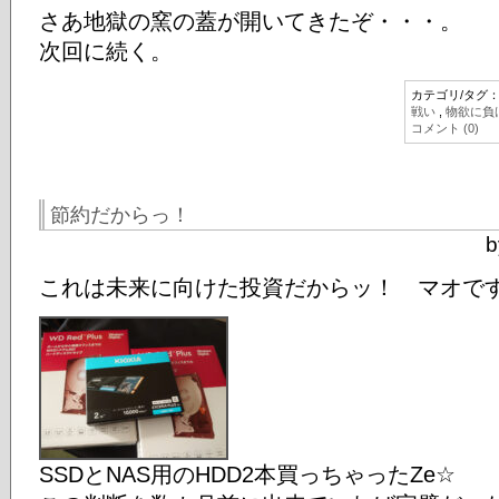
さあ地獄の窯の蓋が開いてきたぞ・・・。
次回に続く。
カテゴリ/タグ
戦い
,
物欲に負
コメント (0)
節約だからっ！
b
これは未来に向けた投資だからッ！ マオで
SSDとNAS用のHDD2本買っちゃったZe☆