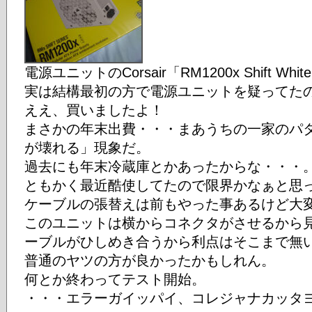
電源ユニットのCorsair「RM1200x Shift Whit
実は結構最初の方で電源ユニットを疑ってた
ええ、買いましたよ！
まさかの年末出費・・・まあうちの一家のパ
が壊れる」現象だ。
過去にも年末冷蔵庫とかあったからな・・・
ともかく最近酷使してたので限界かなぁと思
ケーブルの張替えは前もやった事あるけど大
このユニットは横からコネクタがさせるから
ーブルがひしめき合うから利点はそこまで無
普通のヤツの方が良かったかもしれん。
何とか終わってテスト開始。
・・・エラーガイッパイ、コレジャナカッタヨ