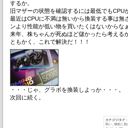
するか。
旧マザーの状態を確認するには最低でもCPU
最近はCPUに不満は無いから換装する事は無
ンより性能が低い物を買いたくはないからな
来年、株ちゃんが死ぬほど儲かったら考える
ともかく、これで解決だ！！！
・・・じゃ、グラボを換装しよっか・・・。
次回に続く。
カテゴリ/タグ
戦い
,
物欲に負