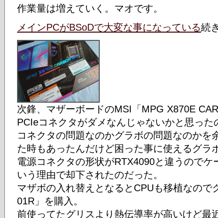
作業量は増えていく。マオです。
メインPCがBSoDで大変な事になっている
続
次鋒、マザーボードのMSI「MPG X870E CAR
PCIeコネクタがダメなんじゃないかと思った
コネクタの問題なのかグラボの問題なのかを
た時もあったんだけど困った事に使えるグラボが
電源コネクタの形状がRTX4090と違うので
いう理由で却下されたのだった。
マザボの入れ替えとなるとCPUも移植なのでグ
01R」を購入。
前使ってたグリスより熱伝導率が高いけど最