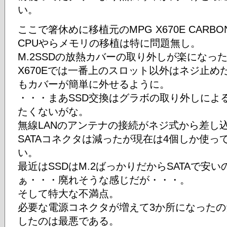
い。
ここで箸休めに移植元のMPG X670E CARBO
CPUやらメモリの移植は特に問題無し。
M.2SSDの放熱カバーの取り外しが楽になっ
X670Eでは一番上のスロット以外はネジ止め
もカバーが簡単に外せるように。
・・・まあSSD交換はグラボの取り外しによ
たくないがな。
無線LANのアンテナの接続がネジ式から差し
SATAコネクタは減ったが現在は4個しか使
い。
最近はSSDはM.2ばっかりだからSATAで安
ぁ・・・廃れそうな感じだが・・・。
そして特大な不満点。
必要な電源コネクタが増えて3か所になったのだ
したのは最悪である。