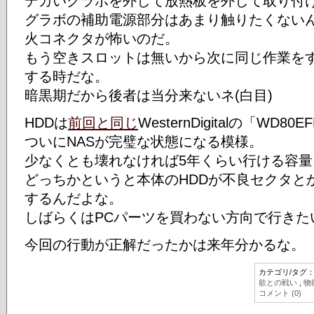
デカいグラボを外して放熱板を外して取り付
グラボの補助電源部分はあまり触りたくない
火コネクタが怖いのだ。
もう空きスロットは無いから次に同じ作業をす
する時だな。
暗黒期だから後者は当分来ないネ(白目)
HDDは
前回と同じ
WesternDigitalの「WD80
ついにNASが完璧な状態になる模様。
少なくとも壊れなければ5年くらい行ける容
どっちかというと本体のHDDが不良セクタと
するんだよな。
しばらくはPCパーツを買わない方向で行きた
今回の行動が正解だったかは来年分かるな。
カテゴリ/タグ
欲との戦い
,
物
コメント (0)