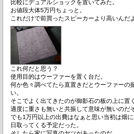
比較にデュアルショックを置いてみた。
お値段大体5万円ちょっと。
これだけで前買ったスピーカーより高いんだよ
これ何だと思う？
使用目的はウーファーを置く台だ。
何か色々調べてたら直置きだとウーファーの
い。
そこでよく出てきたのが御影石の板の上に置
適度に重さも無いと共振して意味が無いのだ
でも1万円以上の出費はなぁと思い当初は畑
日取ってくる予定だった。
そしたら家に写真のヤツがあったのだ。