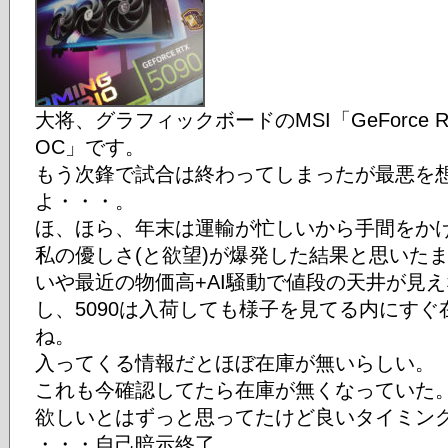
大将、グラフィックボードのMSI「GeForce RTX 
OC」です。
もう次鋒で試合は終わってしまったが最悪を
よ・・・。
ほ、ほら、年末は運輸が忙しいから手間をか
私の優しさ(と欲望)が爆発した結果と思いた
いや最近の物価高+AI騒動で値段の天井が見
し、5090は入荷しても様子を見てる内にす
ね。
入ってくる情報だとほぼ在庫が無いらしい。
これも今確認してたら在庫が無くなっていた
欲しいとはずっと思ってたけど良いタイミン
・・・自己暗示終了。