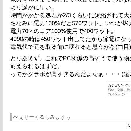
より遥かに早い。
時間がかかる処理が2/3くらいに短縮されて大
ちなみに電力100%だと570ワット、いつか
電力70%のコア100%使用で400ワット。
4090の時は450ワット出してたから節電に
電気代で元を取る前に壊れると思うがな(白目
とりあえず、これでPC関係の高そうで使う物
耐えられるはずだ。
ってかグラボが高すぎるんだよなぁ・・・(遠
カテゴリ/タグ
戦い
,
物欲に負
コメント (0)
べぇりーくるしみますぅ
b