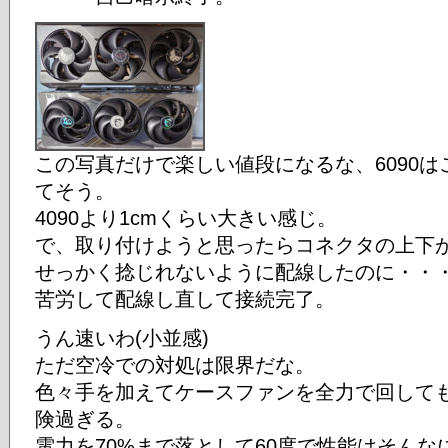
この写真だけで楽しい値段になるな、6090
てそう。
4090より1cmくらい大きい感じ。
で、取り付けようと思ったらコネクタの上下
せっかく捻じれないように配線したのに・・
苦労して配線し直して接続完了。
うん速いわ(小並感)
ただ空冷での対処は限界だな。
色々手を加えてケースファンを全力で回しても1
険過ぎる。
電力を70%まで落として60度で性能はそんな