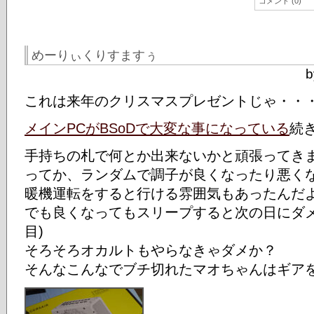
コメント (0)
めーりぃくりすますぅ
b
これは来年のクリスマスプレゼントじゃ・・
メインPCがBSoDで大変な事になっている
続
手持ちの札で何とか出来ないかと頑張ってき
ってか、ランダムで調子が良くなったり悪く
暖機運転をすると行ける雰囲気もあったんだ
でも良くなってもスリープすると次の日にダメ
目)
そろそろオカルトもやらなきゃダメか？
そんなこんなでブチ切れたマオちゃんはギア