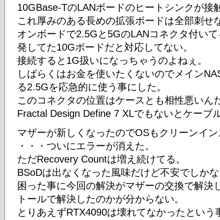
10GBase-TのLANボードのヒートシンク
これ厚みのある長めの拡張ボードは全部刺せ
オンボードで2.5Gと5GのLANコネクタ付
発してた10Gボードだと対応してない。
接続すると1G扱いになっちゃうのよねぇ。
しばらくはお金を使いたくないのでメインNA
る2.5Gを応急的に使う事にした。
このコネクタの位置はケースとも相性悪いん
Fractal Design Define 7 XLでもないと
マザーが新しくなったのでOSもクリーンイン
・・・ついにエラーが消えた。
ただRecovery Countは増え続けてる。
BSoDは出なくなった風味だけど不安でしか
困った事に今回の解決がマザーの交換で解決
トールで解決したのかが分からない。
とりあえずRTX4090は壊れてなかったとい