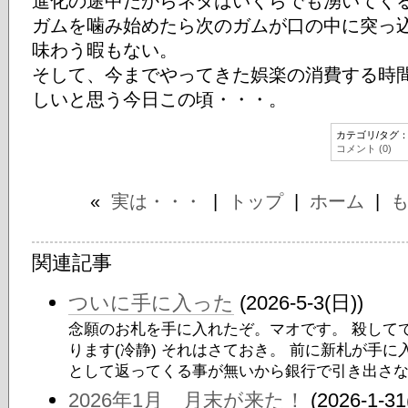
進化の途中だからネタはいくらでも湧いてく
ガムを噛み始めたら次のガムが口の中に突っ
味わう暇もない。
そして、今までやってきた娯楽の消費する時
しいと思う今日この頃・・・。
カテゴリ/タグ
コメント (0)
«
実は・・・
|
トップ
|
ホーム
|
関連記事
ついに手に入った
(2026-5-3(日))
念願のお札を手に入れたぞ。マオです。 殺して
ります(冷静) それはさておき。 前に新札が手
として返ってくる事が無いから銀行で引き出さな.
2026年1月 月末が来た！
(2026-1-31