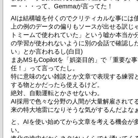
ー・・・って、Gemmaが言ってた！
AIは結構嘘を付くのでクリティカルな事には
上の例のデータの偏りもソースが出せる訳じ
トミームで使われていた」という嘘か本当か
の学習が使われないように別の会話で確認し
い」とか言われるし(白目)
まあMSもCopilotを「娯楽目的」で「重要
任！」って言ってたし。
特に意味のない雑談とか文章で表現する練習
する物とかだったら使えるけど。
絶対、自動運転とかさせないわ。
AI採用で色々な分野の人間が大量解雇されて
来の特大地雷になりそうな気がするんだよな
と、AIを使い始めてから文章を考える機会が
い。