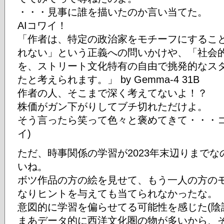
・・・見事に誰を描いたのか言い当てた。
AIコワイ！
「作者は、特定の政治家をモチーフにするこ
れない」という正義への問いかけや、「社会
を、ストリート文化特有の自由で挑発的なス
たと考えられます。」 by Gemma-4 31B
作者の人、そこまで深く考えてないよ！？
株価がガン下がりしてブチ切れただけよ。
そう言ったら笑って色々と褒めてきて・・・コ
イ)
ただ、時事関係の学習が2023年末辺りまで
いね。
ボツ作品の方の絵を見せて、もう一人の方の
なりヒントを与えても当てられなかったな。
意図的に学習を偏らせてる可能性を感じた(陰
まあデータ的に西洋文化圏の物が多いから、