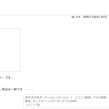
by マオ 2009-2-24(火) 18:3
ー」です。
い気分が一杯です・・・。
カテゴリ/タグ：
ゲームにくびったけ
/
ニコニコ動画
,
マオの投稿
動画
,
モンスターハンターポータブル2ndG
コメント (0)