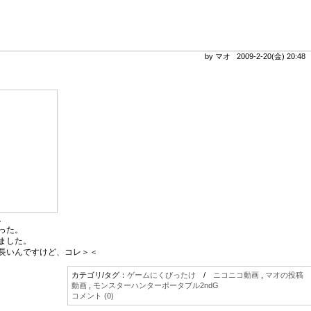
by マオ 2009-2-20(金) 20:4
。
った。
ました。
長いんですけど、コレ＞＜
カテゴリ/タグ：
ゲームにくびったけ
/
ニコニコ動画
,
マオの投稿
動画
,
モンスターハンターポータブル2ndG
コメント (0)