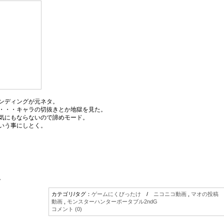
ンディングが元ネタ。
・・・キャラの切抜きとか地獄を見た。
気にもならないので諦めモード。
いう事にしとく。
。
カテゴリ/タグ：
ゲームにくびったけ
/
ニコニコ動画
,
マオの投稿
動画
,
モンスターハンターポータブル2ndG
コメント (0)