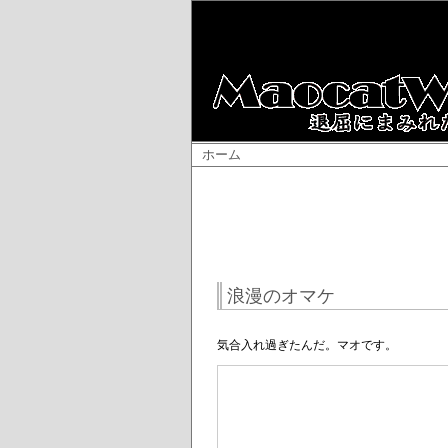
ホーム
浪漫のオマケ
気合入れ過ぎたんだ。マオです。