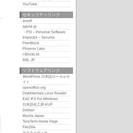
YouTube
セキュリティリンク
7
avast!
aguse.jp
・PSI – Personal Software
Inspector – Secunia
PeerBlock
Phoenix Labs
I-BlockList
RBL.JP
ソフトウェアリンク
WordPress 日本語ローカルサ
イト
openoffice.org
DiskInternals Linux Reader
Ext2 IFS For Windows
日本語化工房-KUP
Debian
Mozila Japan
TeraTerm Home Page
FileZilla
サクラエディタ