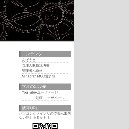
コンテンツ
あばうと
管理人取扱説明書
管理者へ連絡
Minecraft MOD置き場
マオの出没先
9
YouTube-ユーザページ
ニコニコ動画-ユーザページ
携帯URL
パソコンがメインなので表示出来
ない物もあるかも？