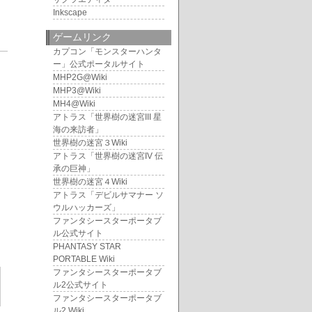
Inkscape
ゲームリンク
カプコン「モンスターハンタ
8
ー」公式ポータルサイト
MHP2G@Wiki
MHP3@Wiki
MH4@Wiki
アトラス「世界樹の迷宮III 星
海の来訪者」
世界樹の迷宮３Wiki
アトラス「世界樹の迷宮IV 伝
承の巨神」
世界樹の迷宮４Wiki
アトラス「デビルサマナー ソ
ウルハッカーズ」
ファンタシースターポータブ
ル公式サイト
PHANTASY STAR
PORTABLE Wiki
ファンタシースターポータブ
ル2公式サイト
ファンタシースターポータブ
ル2 Wiki