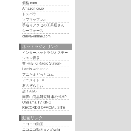
価格.com
Amazon.co.jp
ドスパラ
ソフマップ.com
手造りアクセの工具屋さん
シーフォース
chuya-online.com
ネットラジオリンク
インターネットラジオステー
ション音泉
響 -HiBiKi Radio Station-
Lantis web radio
アニたまどっとコム
アニメイトTV
君のぞらじお
超！A&G
南青山商品研究所 非公式HP
Oh!sama TV KING
RECORDS OFFICIAL SITE
動画リンク
ニコニコ動画
ニコニコ動画まとめwiki