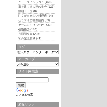
ニュースにツッコミ
(460)
塔を建てる人達の集会
(126)
銀細工工房
(8)
注文が出来ない料理店
(14)
セラマオ図書館案内
(83)
ゲームにくびったけ
(633)
植物物語
(164)
月面開発室
(205)
私の記憶領域
(41)
タグ
タ
グ
アーカイブ
ア
ー
サイト内検索
カ
イ
ブ
カスタム検索
4
通販リンク