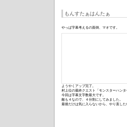
もんすたぁはんたぁ
やっぱ字幕考えるの面倒、マオです。
ようやくアップ完了。
村上位の最終クエスト「モンスターハンタ
今回は字幕文字数最大です。
敵も４なので、４分割にしてみました。
最後だけは気に入らないから、やり直した