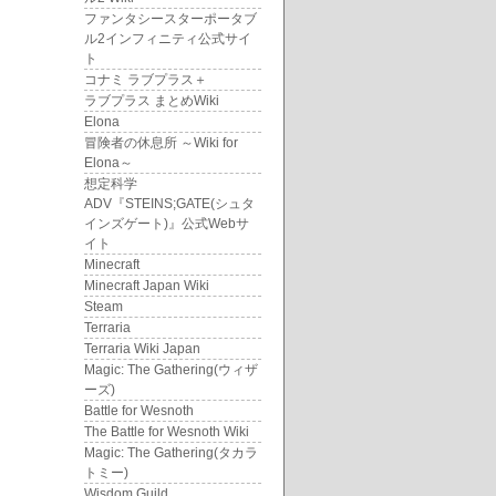
ファンタシースターポータブ
ル2インフィニティ公式サイ
ト
コナミ ラブプラス＋
ラブプラス まとめWiki
Elona
冒険者の休息所 ～Wiki for
Elona～
想定科学
ADV『STEINS;GATE(シュタ
インズゲート)』公式Webサ
イト
Minecraft
Minecraft Japan Wiki
Steam
Terraria
Terraria Wiki Japan
Magic: The Gathering(ウィザ
ーズ)
Battle for Wesnoth
The Battle for Wesnoth Wiki
Magic: The Gathering(タカラ
トミー)
Wisdom Guild