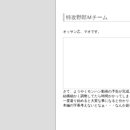
特攻野郎Ｍチーム
オッサン乙、マオです。
さて、ようやくモンハン動画の予告が完成
結構細かく調整してたら時間かかってしま
一度凝り始めると大変な事になると分かり
本編の字幕考えないとなぁ・・・なんか超