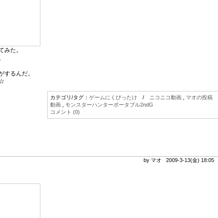
てみた。
。
がするんだ。
☆
カテゴリ/タグ：
ゲームにくびったけ
/
ニコニコ動画
,
マオの投稿
動画
,
モンスターハンターポータブル2ndG
コメント (0)
by マオ 2009-3-13(金) 18:0