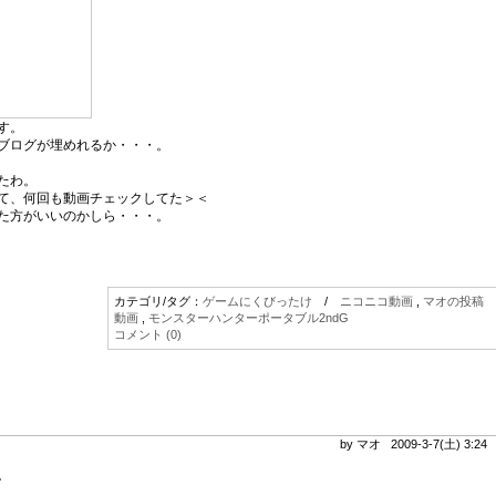
す。
ブログが埋めれるか・・・。
たわ。
て、何回も動画チェックしてた＞＜
た方がいいのかしら・・・。
カテゴリ/タグ：
ゲームにくびったけ
/
ニコニコ動画
,
マオの投稿
動画
,
モンスターハンターポータブル2ndG
コメント (0)
by マオ 2009-3-7(土) 3:2
。