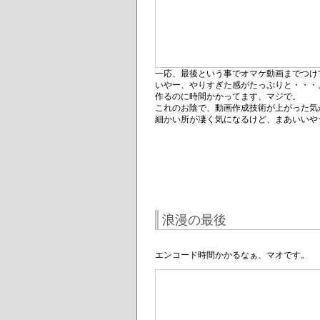
一応、最後という事でオマケ動画までつけ
いやー、やりすぎた感がたっぷりと・・・
作るのに時間かかってます、マジで。
これのお陰で、動画作成技術が上がった気
細かい所が凄く気になるけど、まあいいや
浪漫の最後
エンコード時間かかるなぁ、マオです。