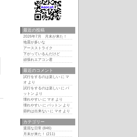
最近の投稿
2026年7月 月末が来た！
地震が多いな
アースストライク
下がっているんだけど
頑張れエアコン君
最近のコメント
試行をするのは楽しい
に
マ
オ
より
試行をするのは楽しい
に
パ
ットン
より
壊れやすい
に
マオ
より
5
壊れやすい
に
パットン
より
節約は出来ない
に
マオ
より
カテゴリー
退屈な日常
(846)
月末が来た！
(211)