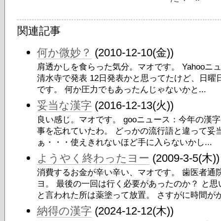
関連記事
何か微妙？
(2010-12-10(金))
肩透かしを食らった気分。マオです。 Yahooニ
清水寺で発表 12日発表かと思ってたけど、日
です。 何か圧力でもあったんじゃないかと...
妥当な漢字
(2016-12-13(火))
良い感じ。マオです。 gooニュース：今年の漢字
事を忘れていたわ。 どっかの流行語と違って妥
ぁ・・・使えきれないほど手に入らないかし...
ようやく終わったヨー
(2009-3-5(木))
消費するお金が辛い辛い、マオです。 歯医者通
ヨ。 最後の一回は行く必要があったのか？ と思
と言われた所は薬塗って放置。 さすがに時間がか.
納得の漢字
(2024-12-12(木))