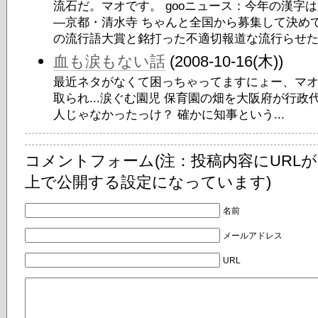
流石だ。マオです。 gooニュース：今年の漢字
―京都・清水寺 ちゃんと全国から募集して決め
の流行語大賞と銘打った不適切報道な流行らせた.
血も涙もない話
(2008-10-16(木))
最近ネタがなくて困っちゃってますにょー、マオで
取られ...涙ぐむ園児 保育園の畑を大阪府が行政
人じゃなかったっけ？ 確かに知事という...
コメントフォーム(注：投稿内容にURL
上で公開する設定になっています)
名前
メールアドレス
URL