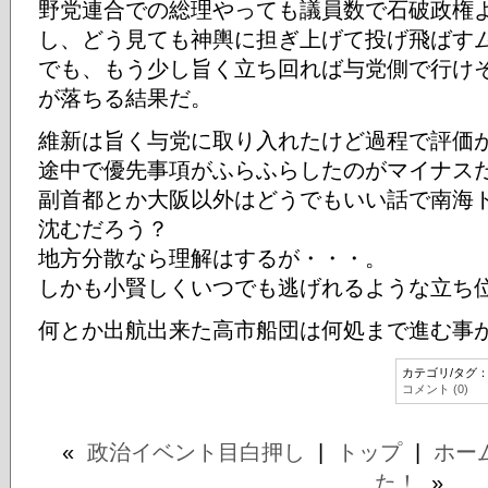
野党連合での総理やっても議員数で石破政権
し、どう見ても神輿に担ぎ上げて投げ飛ばす
でも、もう少し旨く立ち回れば与党側で行け
が落ちる結果だ。
維新は旨く与党に取り入れたけど過程で評価
途中で優先事項がふらふらしたのがマイナス
副首都とか大阪以外はどうでもいい話で南海
沈むだろう？
地方分散なら理解はするが・・・。
しかも小賢しくいつでも逃げれるような立ち
何とか出航出来た高市船団は何処まで進む事
カテゴリ/タグ
コメント (0)
«
政治イベント目白押し
|
トップ
|
ホー
た！
»