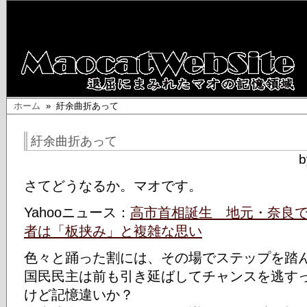
ホーム
» 紆余曲折あって
紆余曲折あって
b
さてどうなるか。マオです。
Yahooニュース：
高市首相誕生 地元・奈良
者は「板挟み」と複雑な思い
色々と踊った割には、その場でステップを踏
国民民主は前も引き延ばしてチャンスを逃す
けど記憶違いか？