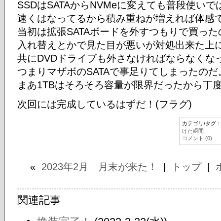
SSDはSATAからNVMeに変えても普段使い
速くはなってるから積み重ねが増えれば体感
当初は拡張SATAボードを外すつもりで買っ
入れ替えとかで見た目が悪いが対処出来た上に
共にDVDドライブも外さなければならなくな
つまりマザボのSATAで事足りてしまったのだ
まあ1TBはそろそろ容量が限界だったから丁
次回には完成しているはずだ！(フラグ)
カテゴリ/タグ
けた瞬間
コメント (0)
«
2023年2月 月末が来た！
|
トップ
|
関連記事