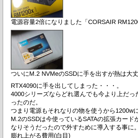
電源容量2倍になりました「CORSAIR RM1200x
ついにM.2 NVMeのSSDに手を出すが熱は大丈夫か「C
RTX4090に手を出してしまった・・・。
4000シリーズならどれ選んでも今より上だ
ったのだ。
つまり電源もそれなりの物を使うから1200w
M.2のSSDは今使っているSATAの拡張カー
なりそうだったので外すために導入する事に
膨れ上がる費用(白目)