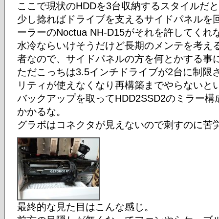
ここで現状のHDDを3台収納するスタイルだ
少し捻ればドライブを支えるサイドパネルを回
ーラーのNoctua NH-D15がそれを許してく
水冷ならいけそうだけど長期のメンテを考え
者なので、サイドパネルの方を何とかする事
ただこっちは3.5インチドライブが2台に制限
リティが使えなくなり再構築までやらないと
バックアップを取ってHDD2SSD2のミラー
かかるな。
グラボはコネクタが見えないので刺すのに苦
最終的な見た目はこんな感じ。