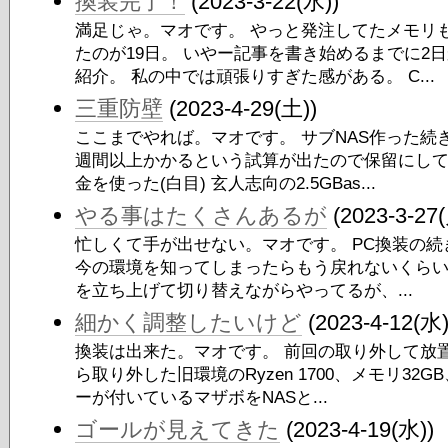
換装完了！
(2023-3-22(水))
満足じゃ。マオです。 やっと発注してたメモリ
たのが19日。 いやー記事を書き始めるまでに2
紹介。 私の中では頑張りすぎた感がある。 C...
三重防壁
(2023-4-29(土))
ここまでやれば。マオです。 サブNAS作った続き
週間以上かかるという試算が出たので保留にし
金を使った(白目) 玄人志向の2.5GBas...
やる事はたくさんあるが
(2023-3-27(
忙しくて手が出せない。マオです。 PC換装の続き。
今の環境を知ってしまったらもう戻れないくらい
を立ち上げて切り替えながらやってるが、...
細かく調整したいけど
(2023-4-12(水)
換装は出来た。マオです。 前回の取り外して放置
ら取り外した旧環境のRyzen 1700、メモリ32G
ーが付いているマザボをNASと...
ゴールが見えてきた
(2023-4-19(水))