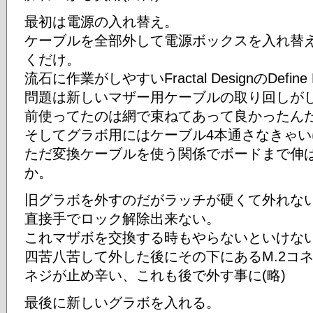
最初は電源の入れ替え。
ケーブルを全部外して電源ボックスを入れ替
くだけ。
流石に作業がしやすいFractal DesignのDef
問題は新しいマザー用ケーブルの取り回しが
前使ってたのは網で束ねてあって良かったん
そしてグラボ用にはケーブル4本通さなきゃい
ただ変換ケーブルを使う関係でボードまで伸
か。
旧グラボを外すのだがラッチが硬くて外れない
直接手でロック解除出来ない。
これマザボを交換する時もやらないといけない
四苦八苦して外した後にその下にあるM.2コネ
ネジが止め辛い、これも後で外す事に(略)
最後に新しいグラボを入れる。