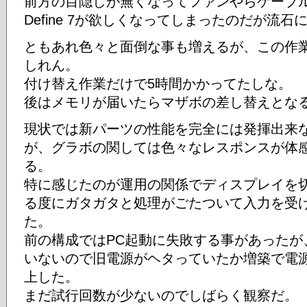
前方の目隠しが無くなってファンやらケーブ
Define 7が欲しくなってしまったのだが流石
ともあれ色々と面倒な事も増えるが、この作
しれん。
付け替え作業だけで5時間かかってたしな。
後はメモリが届いたらマザボの差し替えとな
現状では新パーツの性能を完全には発揮出来
が、グラボの関しては色々なレスポンスが体
る。
特に感じたのが運用の関係でディスプレイを
る度にガタガタと処理がごたついて入力を受
た。
前の構成ではPC起動に失敗する事があったが
いないので旧電源がヘタっていたか増築で電
上した。
まだ試行回数が少ないのでしばらく観察だ。