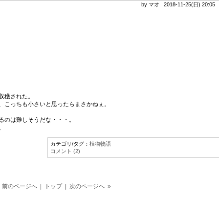
by マオ 2018-11-25(日) 20:0
収穫された。
、こっちも小さいと思ったらまさかねぇ。
るのは難しそうだな・・・。
。
カテゴリ/タグ：
植物物語
コメント (2)
« 前のページへ |
トップ
| 次のページへ »