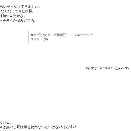
くらい寒くなってきました。
来なくなってきた模様。
は無いんだがな。
ーを使うか悩みどころ。
カテゴリ/タグ：
植物物語
/
ブルーベリー
コメント (0)
by マオ 2019-6-15(土) 22:3
ている。
スは無いし畑は車を使わないといけないほど遠い。