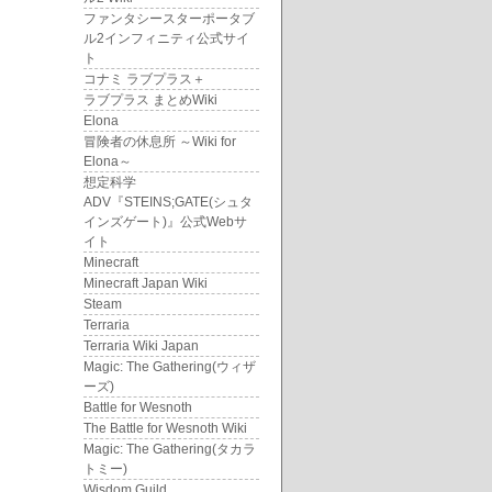
ファンタシースターポータブ
ル2インフィニティ公式サイ
ト
コナミ ラブプラス＋
ラブプラス まとめWiki
Elona
冒険者の休息所 ～Wiki for
Elona～
想定科学
ADV『STEINS;GATE(シュタ
インズゲート)』公式Webサ
イト
Minecraft
Minecraft Japan Wiki
Steam
Terraria
Terraria Wiki Japan
Magic: The Gathering(ウィザ
ーズ)
Battle for Wesnoth
The Battle for Wesnoth Wiki
Magic: The Gathering(タカラ
トミー)
Wisdom Guild