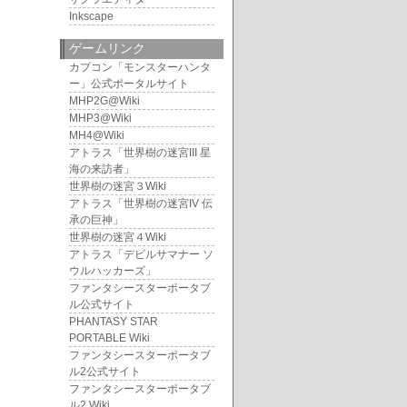
Inkscape
ゲームリンク
カプコン「モンスターハンタ
ー」公式ポータルサイト
MHP2G@Wiki
MHP3@Wiki
MH4@Wiki
アトラス「世界樹の迷宮III 星
海の来訪者」
世界樹の迷宮３Wiki
アトラス「世界樹の迷宮IV 伝
承の巨神」
世界樹の迷宮４Wiki
アトラス「デビルサマナー ソ
ウルハッカーズ」
ファンタシースターポータブ
ル公式サイト
PHANTASY STAR
PORTABLE Wiki
ファンタシースターポータブ
ル2公式サイト
ファンタシースターポータブ
ル2 Wiki