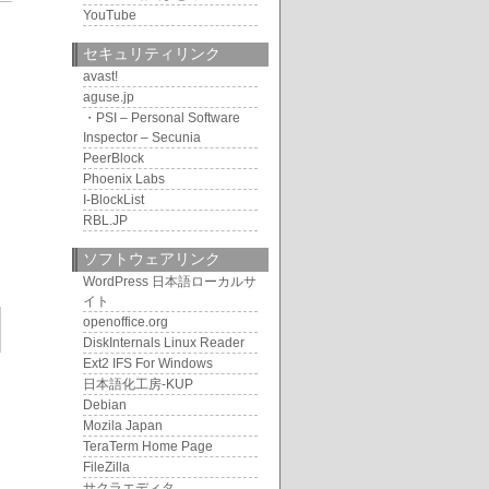
5
YouTube
セキュリティリンク
avast!
aguse.jp
・PSI – Personal Software
Inspector – Secunia
PeerBlock
Phoenix Labs
I-BlockList
RBL.JP
ソフトウェアリンク
WordPress 日本語ローカルサ
イト
openoffice.org
DiskInternals Linux Reader
Ext2 IFS For Windows
日本語化工房-KUP
Debian
Mozila Japan
TeraTerm Home Page
FileZilla
サクラエディタ