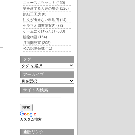
ニュースにツッコミ
(460)
塔を建てる人達の集会
(126)
銀細工工房
(8)
注文が出来ない料理店
(14)
セラマオ図書館案内
(83)
ゲームにくびったけ
(633)
植物物語
(164)
月面開発室
(205)
私の記憶領域
(41)
6
タグ
タ
グ
アーカイブ
ア
ー
サイト内検索
カ
イ
ブ
カスタム検索
通販リンク