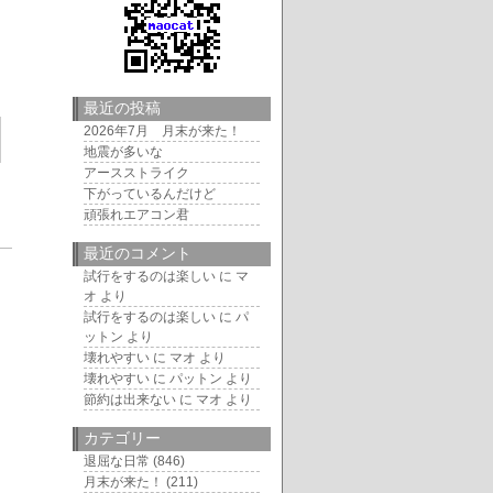
最近の投稿
2026年7月 月末が来た！
地震が多いな
アースストライク
下がっているんだけど
頑張れエアコン君
最近のコメント
5
試行をするのは楽しい
に
マ
オ
より
試行をするのは楽しい
に
パ
ットン
より
壊れやすい
に
マオ
より
壊れやすい
に
パットン
より
節約は出来ない
に
マオ
より
カテゴリー
退屈な日常
(846)
月末が来た！
(211)