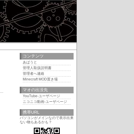
コンテンツ
あばうと
管理人取扱説明書
管理者へ連絡
Minecraft MOD置き場
マオの出没先
4
YouTube-ユーザページ
ニコニコ動画-ユーザページ
携帯URL
パソコンがメインなので表示出来
ない物もあるかも？