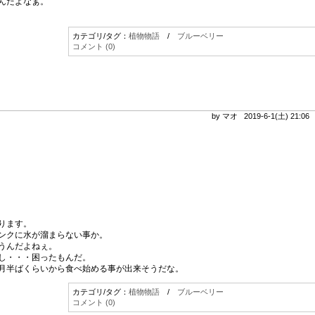
んだよなぁ。
カテゴリ/タグ：
植物物語
/
ブルーベリー
コメント (0)
by マオ 2019-6-1(土) 21:0
ります。
ンクに水が溜まらない事か。
うんだよねぇ。
し・・・困ったもんだ。
月半ばくらいから食べ始める事が出来そうだな。
カテゴリ/タグ：
植物物語
/
ブルーベリー
コメント (0)