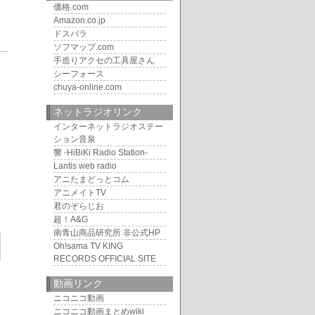
価格.com
Amazon.co.jp
ドスパラ
ソフマップ.com
6
手造りアクセの工具屋さん
シーフォース
chuya-online.com
ネットラジオリンク
インターネットラジオステー
ション音泉
響 -HiBiKi Radio Station-
Lantis web radio
アニたまどっとコム
アニメイトTV
君のぞらじお
超！A&G
南青山商品研究所 非公式HP
Oh!sama TV KING
RECORDS OFFICIAL SITE
動画リンク
ニコニコ動画
ニコニコ動画まとめwiki