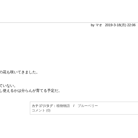
by マオ 2019-3-18(月) 22:0
の花も咲いてきました。
ていない。
し使えるかは分らんが育てる予定だ。
カテゴリ/タグ：
植物物語
/
ブルーベリー
コメント (0)